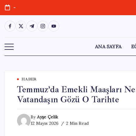
Skip
-
to
content
https://www.facebook.com/
https://twitter.com/
https://t.me/
https://www.instagram.com/
https://youtube.com/
ANA SAYFA
E
HABER
Temmuz’da Emekli Maaşları Ne 
Vatandaşın Gözü O Tarihte
By
Ayşe Çelik
12 Mayıs 2026
2 Min Read