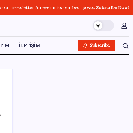
o our newsletter & never miss our best posts.
Subscribe Now!
TIM
İLETİŞİM
Subscribe
SON YAZILAR
ı
Google Assistant Android Telefonlardan
Kaldırılıyor