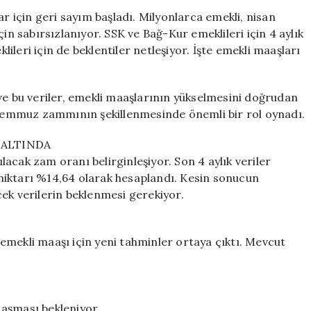
Kadar
için geri sayım başladı. Milyonlarca emekli, nisan
Artacak?
in sabırsızlanıyor. SSK ve Bağ-Kur emeklileri için 4 aylık
Milyonlarca
leri için de beklentiler netleşiyor. İşte emekli maaşları
Vatandaşın
Gözü
O
dı ve bu veriler, emekli maaşlarının yükselmesini doğrudan
Tarihte
, temmuz zammının şekillenmesinde önemli bir rol oynadı.
için
İ ALTINDA
acak zam oranı belirginleşiyor. Son 4 aylık veriler
miktarı %14,64 olarak hesaplandı. Kesin sonucun
ek verilerin beklenmesi gerekiyor.
emekli maaşı için yeni tahminler ortaya çıktı. Mevcut
i aşması bekleniyor.