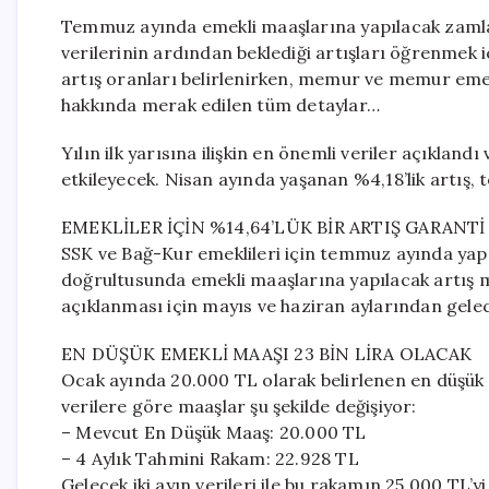
Temmuz ayında emekli maaşlarına yapılacak zamlar 
verilerinin ardından beklediği artışları öğrenmek iç
artış oranları belirlenirken, memur ve memur emekli
hakkında merak edilen tüm detaylar…
Yılın ilk yarısına ilişkin en önemli veriler açıklan
etkileyecek. Nisan ayında yaşanan %4,18’lik artış
EMEKLİLER İÇİN %14,64’LÜK BİR ARTIŞ GARANT
SSK ve Bağ-Kur emeklileri için temmuz ayında yapıl
doğrultusunda emekli maaşlarına yapılacak artış 
açıklanması için mayıs ve haziran aylarından gelec
EN DÜŞÜK EMEKLİ MAAŞI 23 BİN LİRA OLACAK
Ocak ayında 20.000 TL olarak belirlenen en düşük 
verilere göre maaşlar şu şekilde değişiyor:
– Mevcut En Düşük Maaş: 20.000 TL
– 4 Aylık Tahmini Rakam: 22.928 TL
Gelecek iki ayın verileri ile bu rakamın 25.000 TL’y