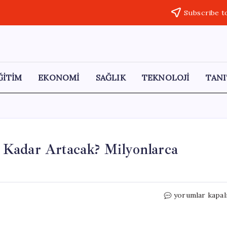
Subscribe t
ĞİTİM
EKONOMİ
SAĞLIK
TEKNOLOJİ
TANI
Kadar Artacak? Milyonlarca
Temmuz’da
yorumlar kapal
Emekli
Maaşları
Ne