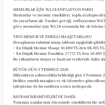
MEMURLAR İÇİN %3,28 ENFLASYON FARKI
Memurlar ve memur emeklileri, toplu sözleşmeden 
da yararlanacak. Yasalar gereği, enflasyonun %11
göre memurlar için %3,28 oranında bir ek ödeme 
YENİ MEMUR VE EMEKLİ MAAŞİ TABLOSU
Hesaplanan tahmini maaş tablosu aşağıdaki gibidir
– En Düşük Memur Maaşı: 61.890 TL’den 68.395 TL
– En Düşük Memur Emeklisi: 27.772 TL’den 30.691 T
Bu rakamların mayıs ve haziran verileriyle daha da
BÜYÜK GÜN 3 TEMMUZ 2026
Milyonların sabırsızlıkla beklediği gün 3 Temmuz 2
birlikte emekli maaşları ve ek ödemeler güncellene
iyileştirme de bu tarihten sonra netleşecek.
BAYRAM İKRAMİYELERİ DE DAHİL
Temmuz zamlarının öncesinde emeklilerin bir nefe