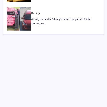
Next
75 milyon liralık ‘change araç’ vurgunu! 12 ilde
operasyon
SON YAZILAR
10 milyarlık borç hal esnafını vurdu
Copilot için radikal karar: Microsoft logoyu
değiştiriyor!