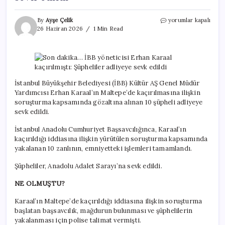
Son
By
Ayşe Çelik
yorumlar kapalı
dakika…
26 Haziran 2026
1 Min Read
İBB
yöneticisi
Erhan
Karaal
kaçırılmıştı:
Şüpheliler
İstanbul Büyükşehir Belediyesi (İBB) Kültür AŞ Genel Müdür
adliyeye
Yardımcısı Erhan Karaal’ın Maltepe’de kaçırılmasına ilişkin
sevk
soruşturma kapsamında gözaltına alınan 10 şüpheli adliyeye
edildi
sevk edildi.
için
İstanbul Anadolu Cumhuriyet Başsavcılığınca, Karaal’ın
kaçırıldığı iddiasına ilişkin yürütülen soruşturma kapsamında
yakalanan 10 zanlının, emniyetteki işlemleri tamamlandı.
Şüpheliler, Anadolu Adalet Sarayı’na sevk edildi.
NE OLMUŞTU?
Karaal’ın Maltepe’de kaçırıldığı iddiasına ilişkin soruşturma
başlatan başsavcılık, mağdurun bulunması ve şüphelilerin
yakalanması için polise talimat vermişti.