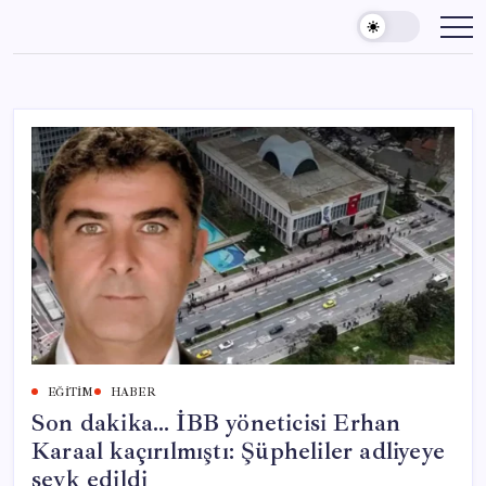
Skip
to
content
EĞITIM
HABER
Son dakika… İBB yöneticisi Erhan
Karaal kaçırılmıştı: Şüpheliler adliyeye
sevk edildi