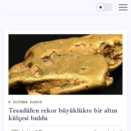
Skip
to
content
EĞITIM
HABER
Tesadüfen rekor büyüklükte bir altın
külçesi buldu