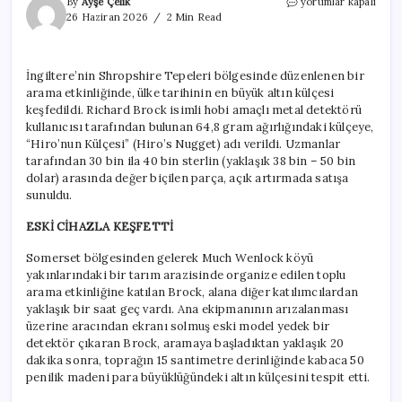
Tesadüfen
By
Ayşe Çelik
yorumlar kapalı
rekor
26 Haziran 2026
2 Min Read
büyüklükte
bir
altın
İngiltere’nin Shropshire Tepeleri bölgesinde düzenlenen bir
külçesi
arama etkinliğinde, ülke tarihinin en büyük altın külçesi
buldu
için
keşfedildi. Richard Brock isimli hobi amaçlı metal detektörü
kullanıcısı tarafından bulunan 64,8 gram ağırlığındaki külçeye,
“Hiro’nun Külçesi” (Hiro’s Nugget) adı verildi. Uzmanlar
tarafından 30 bin ila 40 bin sterlin (yaklaşık 38 bin – 50 bin
dolar) arasında değer biçilen parça, açık artırmada satışa
sunuldu.
ESKİ CİHAZLA KEŞFETTİ
Somerset bölgesinden gelerek Much Wenlock köyü
yakınlarındaki bir tarım arazisinde organize edilen toplu
arama etkinliğine katılan Brock, alana diğer katılımcılardan
yaklaşık bir saat geç vardı. Ana ekipmanının arızalanması
üzerine aracından ekranı solmuş eski model yedek bir
detektör çıkaran Brock, aramaya başladıktan yaklaşık 20
dakika sonra, toprağın 15 santimetre derinliğinde kabaca 50
penilik madeni para büyüklüğündeki altın külçesini tespit etti.