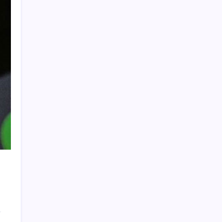
BDDK’den tasarruf finansman şirketlerine
yeni düzenleme
Fed Başkanı’ndan piyasaları sarsacak mesaj:
Enflasyon artarsa faiz artırımı yeniden
masaya gelecek
Türkiye, Suudi Arabistan ve Pakistan üçlü
savunma anlaşması imzaladı
Yakıt sıkıntısı Rusya’ya 13 yıllık yasağı
kaldırttı
TMO’nun fındık fiyatına YENİ Partili Seyit
Torun’dan tepki: ‘Bu, sefalet fiyatıdır’
Köprülere talip olan Fransız şirket
komşunun elektriğini döşüyor
TL mevduat faizi Mart’tan bu yana en düşük
seviyede
TCMB, yılın üçüncü enflasyon raporunu 13
Ağustos’ta açıklayacak