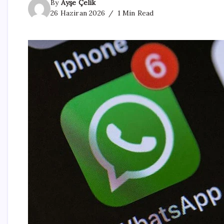
By
Ayşe Çelik
26 Haziran 2026
1 Min Read