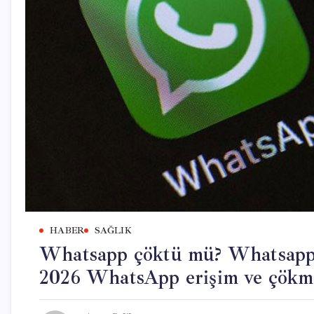
HABER
SAĞLIK
Whatsapp çöktü mü? Whatsapp’t
2026 WhatsApp erişim ve çök