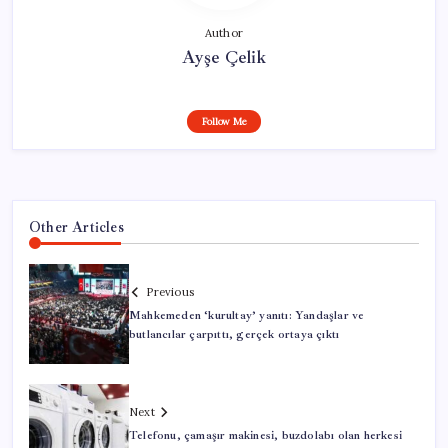
Author
Ayşe Çelik
Follow Me
Other Articles
Previous
Mahkemeden ‘kurultay’ yanıtı: Yandaşlar ve
butlancılar çarpıttı, gerçek ortaya çıktı
Next
Telefonu, çamaşır makinesi, buzdolabı olan herkesi