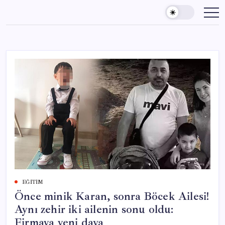
Skip
to
content
EĞITIM
Önce minik Karan, sonra Böcek Ailesi!
Aynı zehir iki ailenin sonu oldu:
Firmaya yeni dava