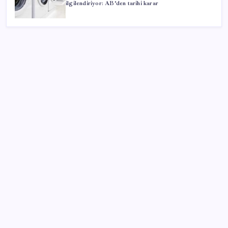
ilgilendiriyor: AB’den tarihi karar
SON YAZILAR
Google Assistant Android Telefonlardan Kaldırılıyor
ATA AÖF bütünleme sınav sonuçları ne zaman
açıklanacak? 2026 ATA AÖF bütünleme sonuç tarihi
ve sorgulama ekranı…
Dev otomotiv fabrikası için şehir inşa ettiler: Tek
başına dünyaya yetiyor