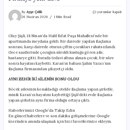
Önce
By
Ayşe Çelik
yorumlar kapalı
minik
26 Haziran 2026
1 Min Read
Karan,
sonra
Böcek
Olay Şişli, 18 Nisan’da Halil Rıfat Paşa Mahallesi’nde bir
Ailesi!
apartmanda meydana geldi. Bir dairede yapılan ilaçlama
Aynı
zehir
sonrası, karşı dairede oturan çiftin çocukları rahatsızlandı.
iki
Gece saatlerinde çocuğun sürekli kustuğu gören aile,
ailenin
hastaneye gitti. Burada tedavi altına alınan çocuk, bir süre
sonu
sonra hayatını kaybetti. Karan’ın babası Şahin Yazıcı’nın
oldu:
ilaçlama firmasından şikayetçi oldu.
Firmaya
yeni
AYNI ZEHİR İKİ AİLENİN SONU OLDU
dava
için
Böcek ailesinin konakladığı otelde ilaçlama yapan şirketle,
minik Karan’ın hayatını kaybettiği Şişli’deki evde ilaçlama
yapan şirketin aynı firma olduğu ortaya çıktı.
Haberlerimizi Google’da Takip Edin
En güncel haberlere ve son dakika gelişmelerine Google
üzerinden anında ulaşmak için bizi favorilerinize ekleyin.