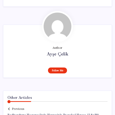
Author
Ayşe Çelik
Follow Me
Other Articles
Previous
Radboudumc Hastanesi’nde Hantavirüs Protokol Hatası: 12 Sağlık