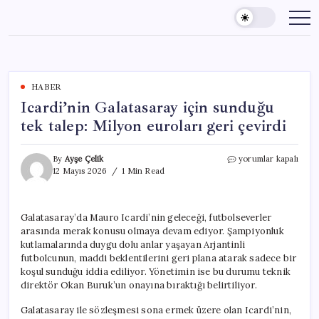
Skip
to
content
HABER
Icardi’nin Galatasaray için sunduğu
tek talep: Milyon euroları geri çevirdi
Icardi’nin
By
Ayşe Çelik
yorumlar kapalı
Galatasaray
12 Mayıs 2026
1 Min Read
için
sunduğu
tek
Galatasaray’da Mauro Icardi’nin geleceği, futbolseverler
talep:
arasında merak konusu olmaya devam ediyor. Şampiyonluk
Milyon
euroları
kutlamalarında duygu dolu anlar yaşayan Arjantinli
geri
futbolcunun, maddi beklentilerini geri plana atarak sadece bir
çevirdi
koşul sunduğu iddia ediliyor. Yönetimin ise bu durumu teknik
için
direktör Okan Buruk’un onayına bıraktığı belirtiliyor.
Galatasaray ile sözleşmesi sona ermek üzere olan Icardi’nin,