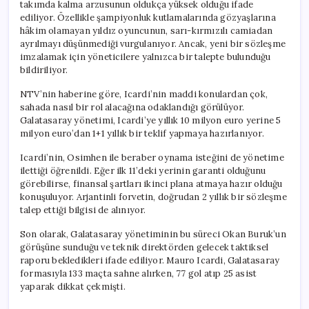
takımda kalma arzusunun oldukça yüksek olduğu ifade
ediliyor. Özellikle şampiyonluk kutlamalarında gözyaşlarına
hâkim olamayan yıldız oyuncunun, sarı-kırmızılı camiadan
ayrılmayı düşünmediği vurgulanıyor. Ancak, yeni bir sözleşme
imzalamak için yöneticilere yalnızca bir talepte bulunduğu
bildiriliyor.
NTV’nin haberine göre, Icardi’nin maddi konulardan çok,
sahada nasıl bir rol alacağına odaklandığı görülüyor.
Galatasaray yönetimi, Icardi’ye yıllık 10 milyon euro yerine 5
milyon euro’dan 1+1 yıllık bir teklif yapmaya hazırlanıyor.
Icardi’nin, Osimhen ile beraber oynama isteğini de yönetime
ilettiği öğrenildi. Eğer ilk 11’deki yerinin garanti olduğunu
görebilirse, finansal şartları ikinci plana atmaya hazır olduğu
konuşuluyor. Arjantinli forvetin, doğrudan 2 yıllık bir sözleşme
talep ettiği bilgisi de alınıyor.
Son olarak, Galatasaray yönetiminin bu süreci Okan Buruk’un
görüşüne sunduğu ve teknik direktörden gelecek taktiksel
raporu bekledikleri ifade ediliyor. Mauro Icardi, Galatasaray
formasıyla 133 maçta sahne alırken, 77 gol atıp 25 asist
yaparak dikkat çekmişti.