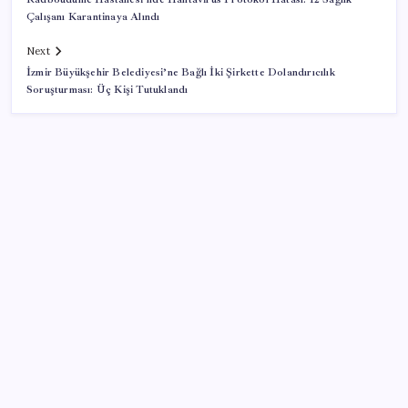
Çalışanı Karantinaya Alındı
Next
İzmir Büyükşehir Belediyesi’ne Bağlı İki Şirkette Dolandırıcılık
Soruşturması: Üç Kişi Tutuklandı
SON YAZILAR
10 milyarlık borç hal esnafını vurdu
Copilot için radikal karar: Microsoft logoyu
değiştiriyor!
BDDK’den tasarruf finansman şirketlerine yeni