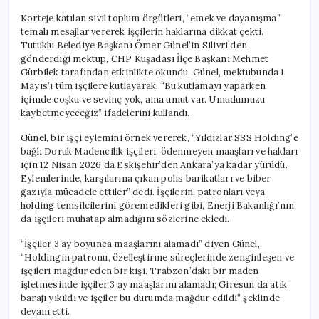
Korteje katılan sivil toplum örgütleri, “emek ve dayanışma”
temalı mesajlar vererek işçilerin haklarına dikkat çekti.
Tutuklu Belediye Başkanı Ömer Günel’in Silivri’den
gönderdiği mektup, CHP Kuşadası İlçe Başkanı Mehmet
Gürbilek tarafından etkinlikte okundu. Günel, mektubunda 1
Mayıs’ı tüm işçilere kutlayarak, “Bu kutlamayı yaparken
içimde coşku ve sevinç yok, ama umut var. Umudumuzu
kaybetmeyeceğiz” ifadelerini kullandı.
Günel, bir işçi eylemini örnek vererek, “Yıldızlar SSS Holding’e
bağlı Doruk Madencilik işçileri, ödenmeyen maaşları ve hakları
için 12 Nisan 2026’da Eskişehir’den Ankara’ya kadar yürüdü.
Eylemlerinde, karşılarına çıkan polis barikatları ve biber
gazıyla mücadele ettiler” dedi. İşçilerin, patronları veya
holding temsilcilerini göremedikleri gibi, Enerji Bakanlığı’nın
da işçileri muhatap almadığını sözlerine ekledi.
“İşçiler 3 ay boyunca maaşlarını alamadı” diyen Günel,
“Holdingin patronu, özelleştirme süreçlerinde zenginleşen ve
işçileri mağdur eden bir kişi. Trabzon’daki bir maden
işletmesinde işçiler 3 ay maaşlarını alamadı; Giresun’da atık
barajı yıkıldı ve işçiler bu durumda mağdur edildi” şeklinde
devam etti.