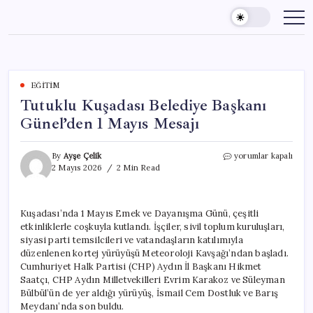
Skip
to
content
EĞITIM
Tutuklu Kuşadası Belediye Başkanı
Günel’den 1 Mayıs Mesajı
Tutuklu
By
Ayşe Çelik
yorumlar kapalı
Kuşadası
2 Mayıs 2026
2 Min Read
Belediye
Başkanı
Günel’den
Kuşadası’nda 1 Mayıs Emek ve Dayanışma Günü, çeşitli
1
etkinliklerle coşkuyla kutlandı. İşçiler, sivil toplum kuruluşları,
Mayıs
Mesajı
siyasi parti temsilcileri ve vatandaşların katılımıyla
için
düzenlenen kortej yürüyüşü Meteoroloji Kavşağı’ndan başladı.
Cumhuriyet Halk Partisi (CHP) Aydın İl Başkanı Hikmet
Saatçı, CHP Aydın Milletvekilleri Evrim Karakoz ve Süleyman
Bülbül’ün de yer aldığı yürüyüş, İsmail Cem Dostluk ve Barış
Meydanı’nda son buldu.