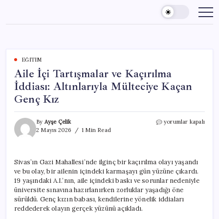
Skip
to
content
EĞITIM
Aile İçi Tartışmalar ve Kaçırılma
İddiası: Altınlarıyla Mülteciye Kaçan
Genç Kız
Aile
By
Ayşe Çelik
yorumlar kapalı
İçi
2 Mayıs 2026
1 Min Read
Tartışmalar
ve
Kaçırılma
Sivas’ın Gazi Mahallesi’nde ilginç bir kaçırılma olayı yaşandı
İddiası:
ve bu olay, bir ailenin içindeki karmaşayı gün yüzüne çıkardı.
Altınlarıyla
Mülteciye
19 yaşındaki A.I.’nın, aile içindeki baskı ve sorunlar nedeniyle
Kaçan
üniversite sınavına hazırlanırken zorluklar yaşadığı öne
Genç
sürüldü. Genç kızın babası, kendilerine yönelik iddiaları
Kız
reddederek olayın gerçek yüzünü açıkladı.
için