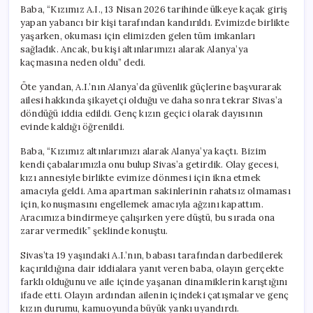
Baba, “Kızımız A.I., 13 Nisan 2026 tarihinde ülkeye kaçak giriş
yapan yabancı bir kişi tarafından kandırıldı. Evimizde birlikte
yaşarken, okuması için elimizden gelen tüm imkanları
sağladık. Ancak, bu kişi altınlarımızı alarak Alanya’ya
kaçmasına neden oldu” dedi.
Öte yandan, A.I.’nın Alanya’da güvenlik güçlerine başvurarak
ailesi hakkında şikayetçi olduğu ve daha sonra tekrar Sivas’a
döndüğü iddia edildi. Genç kızın geçici olarak dayısının
evinde kaldığı öğrenildi.
Baba, “Kızımız altınlarımızı alarak Alanya’ya kaçtı. Bizim
kendi çabalarımızla onu bulup Sivas’a getirdik. Olay gecesi,
kızı annesiyle birlikte evimize dönmesi için ikna etmek
amacıyla geldi. Ama apartman sakinlerinin rahatsız olmaması
için, konuşmasını engellemek amacıyla ağzını kapattım.
Aracımıza bindirmeye çalışırken yere düştü, bu sırada ona
zarar vermedik” şeklinde konuştu.
Sivas’ta 19 yaşındaki A.I.’nın, babası tarafından darbedilerek
kaçırıldığına dair iddialara yanıt veren baba, olayın gerçekte
farklı olduğunu ve aile içinde yaşanan dinamiklerin karıştığını
ifade etti. Olayın ardından ailenin içindeki çatışmalar ve genç
kızın durumu, kamuoyunda büyük yankı uyandırdı.