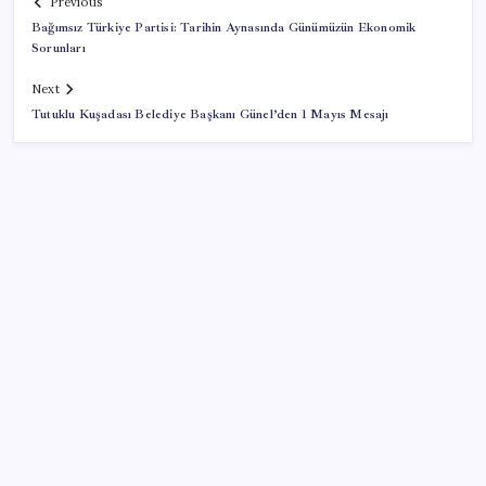
Previous
Bağımsız Türkiye Partisi: Tarihin Aynasında Günümüzün Ekonomik
Sorunları
Next
Tutuklu Kuşadası Belediye Başkanı Günel’den 1 Mayıs Mesajı
SON YAZILAR
10 milyarlık borç hal esnafını vurdu
Copilot için radikal karar: Microsoft logoyu
değiştiriyor!