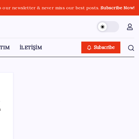
o our newsletter & never miss our best posts.
Subscribe Now!
TIM
İLETİŞİM
Subscribe
ı
SON YAZILAR
da
Google Assistant Android Telefonlardan
Kaldırılıyor