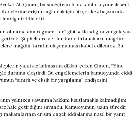
ve
. Avukat Ali Çimen, bu süreçte adli makamlara yönelik sert
Adalet
eli ifadelerine erişim sağlamak için birçok kez başvuruda
Arayışı
endiğini iddia etti.
için
arının olmamasına rağmen “sır” gibi saklandığını vurgulayan
e getirdi: “Şüphelilere verilen ifade tutanakları, mağdur
elgelere mağdur tarafın ulaşamaması kabul edilemez. Bu
leplerin yanıtsız kalmasına dikkat çeken Çimen, “Yine
yle durumu eleştirdi. Bu engellemelerin kamuoyunda cidd
umun “sınırlı ve eksik bir yargılama” endişesini
ının yalnızca savunma hakkını kısıtlamakla kalmadığını,
ız hale getirdiğini savundu. Kamuoyunun, uzun süredir
makamlarının erişim engeli iddialarına nasıl bir yanıt