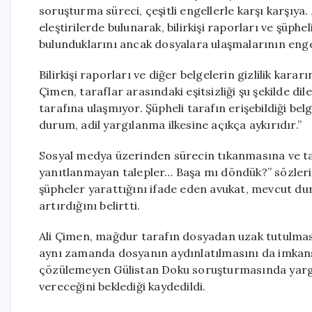
soruşturma süreci, çeşitli engellerle karşı karşıya
eleştirilerde bulunarak, bilirkişi raporları ve şüph
bulunduklarını ancak dosyalara ulaşmalarının engell
Bilirkişi raporları ve diğer belgelerin gizlilik kar
Çimen, taraflar arasındaki eşitsizliği şu şekilde dil
tarafına ulaşmıyor. Şüpheli tarafın erişebildiği b
durum, adil yargılanma ilkesine açıkça aykırıdır.”
Sosyal medya üzerinden sürecin tıkanmasına ve ta
yanıtlanmayan talepler… Başa mı döndük?” sözleri
şüpheler yarattığını ifade eden avukat, mevcut dur
artırdığını belirtti.
Ali Çimen, mağdur tarafın dosyadan uzak tutulmas
aynı zamanda dosyanın aydınlatılmasını da imkans
çözülemeyen Gülistan Doku soruşturmasında yargı 
vereceğini beklediği kaydedildi.