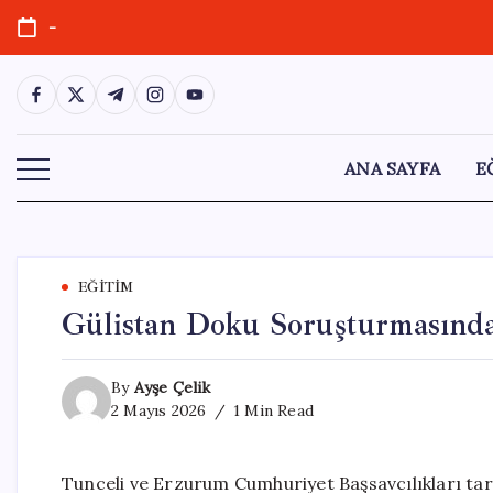
Skip
-
to
content
https://www.facebook.com/
https://twitter.com/
https://t.me/
https://www.instagram.com/
https://youtube.com/
ANA SAYFA
E
EĞITIM
Gülistan Doku Soruşturmasında 
By
Ayşe Çelik
2 Mayıs 2026
1 Min Read
Tunceli ve Erzurum Cumhuriyet Başsavcılıkları tar