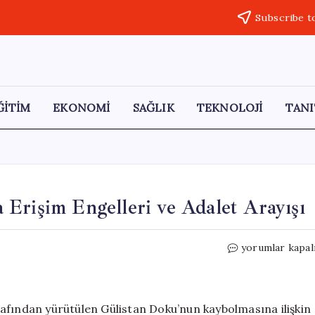
Subscribe t
ĞİTİM
EKONOMİ
SAĞLIK
TEKNOLOJİ
TANI
Erişim Engelleri ve Adalet Arayışı
Gülistan
yorumlar kapal
Doku
Soruşturmasın
Erişim
Engelleri
afından yürütülen Gülistan Doku’nun kaybolmasına ilişkin