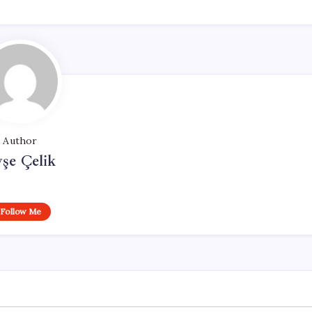
Author
şe Çelik
Follow Me