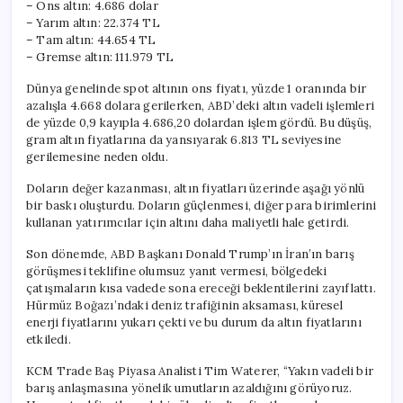
– Ons altın: 4.686 dolar
– Yarım altın: 22.374 TL
– Tam altın: 44.654 TL
– Gremse altın: 111.979 TL
Dünya genelinde spot altının ons fiyatı, yüzde 1 oranında bir
azalışla 4.668 dolara gerilerken, ABD’deki altın vadeli işlemleri
de yüzde 0,9 kayıpla 4.686,20 dolardan işlem gördü. Bu düşüş,
gram altın fiyatlarına da yansıyarak 6.813 TL seviyesine
gerilemesine neden oldu.
Doların değer kazanması, altın fiyatları üzerinde aşağı yönlü
bir baskı oluşturdu. Doların güçlenmesi, diğer para birimlerini
kullanan yatırımcılar için altını daha maliyetli hale getirdi.
Son dönemde, ABD Başkanı Donald Trump’ın İran’ın barış
görüşmesi teklifine olumsuz yanıt vermesi, bölgedeki
çatışmaların kısa vadede sona ereceği beklentilerini zayıflattı.
Hürmüz Boğazı’ndaki deniz trafiğinin aksaması, küresel
enerji fiyatlarını yukarı çekti ve bu durum da altın fiyatlarını
etkiledi.
KCM Trade Baş Piyasa Analisti Tim Waterer, “Yakın vadeli bir
barış anlaşmasına yönelik umutların azaldığını görüyoruz.