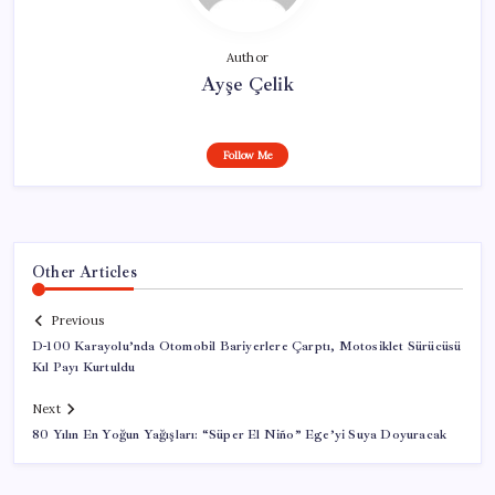
Author
Ayşe Çelik
Follow Me
Other Articles
Previous
D-100 Karayolu’nda Otomobil Bariyerlere Çarptı, Motosiklet Sürücüsü
Kıl Payı Kurtuldu
Next
80 Yılın En Yoğun Yağışları: “Süper El Niño” Ege’yi Suya Doyuracak