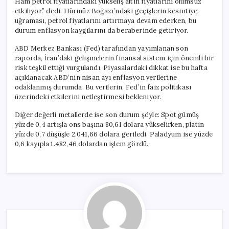
Ham petrol fiyatlarındaki yükseliş altın fiyatlarını olumsuz
etkiliyor.” dedi. Hürmüz Boğazı’ndaki geçişlerin kesintiye
uğraması, petrol fiyatlarını artırmaya devam ederken, bu
durum enflasyon kaygılarını da beraberinde getiriyor.
ABD Merkez Bankası (Fed) tarafından yayımlanan son
raporda, İran’daki gelişmelerin finansal sistem için önemli bir
risk teşkil ettiği vurgulandı. Piyasalardaki dikkat ise bu hafta
açıklanacak ABD’nin nisan ayı enflasyon verilerine
odaklanmış durumda. Bu verilerin, Fed’in faiz politikası
üzerindeki etkilerini netleştirmesi bekleniyor.
Diğer değerli metallerde ise son durum şöyle: Spot gümüş
yüzde 0,4 artışla ons başına 80,61 dolara yükselirken, platin
yüzde 0,7 düşüşle 2.041,66 dolara geriledi. Paladyum ise yüzde
0,6 kayıpla 1.482,46 dolardan işlem gördü.