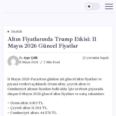
Skip
to
content
HABER
Altın Fiyatlarında Trump Etkisi: 11
Mayıs 2026 Güncel Fiyatlar
Altın
By
Ayşe Çelik
yorumlar kapalı
Fiyatlarında
11 Mayıs 2026
2 Min Read
Trump
Etkisi:
11
11 Mayıs 2026 Pazartesi gününe ait güncel altın fiyatları ve
Mayıs
piyasa verileri açıklandı. Gram altın, çeyrek altın ve
2026
Güncel
Cumhuriyet altının fiyatları belli oldu. İşte serbest piyasada
Fiyatlar
oluşan 11 Mayıs 2026 güncel altın fiyatları ve satış rakamları:
için
– Gram altın: 6.813 TL
– Çeyrek altın: 11.204 TL
– Cumhuriyet altını: 44.578 TL