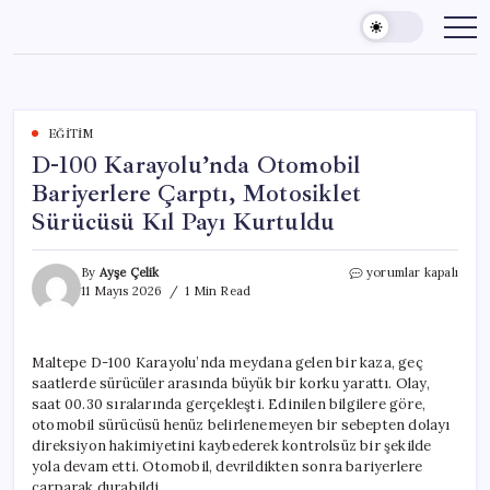
Skip
to
content
EĞITIM
D-100 Karayolu’nda Otomobil
Bariyerlere Çarptı, Motosiklet
Sürücüsü Kıl Payı Kurtuldu
D-
By
Ayşe Çelik
yorumlar kapalı
100
11 Mayıs 2026
1 Min Read
Karayolu’nda
Otomobil
Bariyerlere
Maltepe D-100 Karayolu’nda meydana gelen bir kaza, geç
Çarptı,
saatlerde sürücüler arasında büyük bir korku yarattı. Olay,
Motosiklet
Sürücüsü
saat 00.30 sıralarında gerçekleşti. Edinilen bilgilere göre,
Kıl
otomobil sürücüsü henüz belirlenemeyen bir sebepten dolayı
Payı
direksiyon hakimiyetini kaybederek kontrolsüz bir şekilde
Kurtuldu
yola devam etti. Otomobil, devrildikten sonra bariyerlere
için
çarparak durabildi.