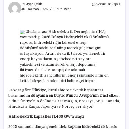
Türkiye
By
Ayşe Çelik
yorumlar kapalı
hidroelektrikte
30 Haziran 2026
3 Min Read
Avrupa’da
ikinci:
Çin
açık
Uluslararası Hidroelektrik Derneği’nin (IHA)
ara
yayımladığı
2026 Dünya Hidroelektrik Görünümü
lider
raporu, hidroelektriğin küresel enerji
için
dönüşümündeki rolünün giderek güçlendiğini
ortaya koydu. Artan elektrik talebi, yenilenebilir
enerji kaynaklarının şebekedeki payının
yükselmesi ve uzun süreli enerji depolama
ihtiyacı, özellikle pompaj depolamalı
hidroelektrik santrallerini enerji sistemlerinin en
kritik bileşenlerinden biri haline getiriyor.
Rapora göre
Türkiye
, kurulu hidroelektrik kapasitesi
bakımından
dünyanın en büyük 9’uncu, Avrupa’nın 2’nci
ülkesi
oldu. Türkiye’nin önünde sırasıyla Çin, Brezilya, ABD, Kanada,
Hindistan, Rusya, Japonya ve Norveç yer alıyor.
Hidroelektrik kapasitesi 1.469 GW’a ulaştı
2025 sonunda dünya genelindeki
toplam hidroelektrik
kurulu