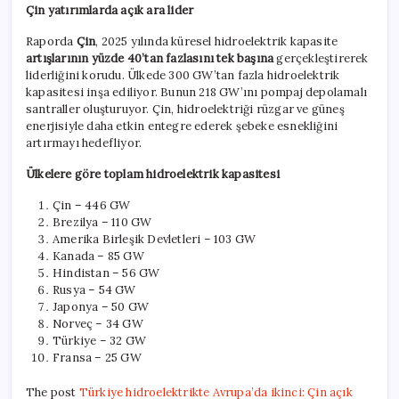
Çin yatırımlarda açık ara lider
Raporda
Çin
, 2025 yılında küresel hidroelektrik kapasite
artışlarının yüzde 40’tan fazlasını tek başına
gerçekleştirerek
liderliğini korudu. Ülkede 300 GW’tan fazla hidroelektrik
kapasitesi inşa ediliyor. Bunun 218 GW’ını pompaj depolamalı
santraller oluşturuyor. Çin, hidroelektriği rüzgar ve güneş
enerjisiyle daha etkin entegre ederek şebeke esnekliğini
artırmayı hedefliyor.
Ülkelere göre toplam hidroelektrik kapasitesi
Çin – 446 GW
Brezilya – 110 GW
Amerika Birleşik Devletleri – 103 GW
Kanada – 85 GW
Hindistan – 56 GW
Rusya – 54 GW
Japonya – 50 GW
Norveç – 34 GW
Türkiye – 32 GW
Fransa – 25 GW
The post
Türkiye hidroelektrikte Avrupa’da ikinci: Çin açık