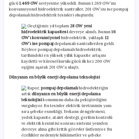
gücü
1.469 GW
seviyesine yükseldi. Bunun 1.269 GW’ını
konvansiyonel hidroelektrik santraller, 201 GW’ını ise pompaj
depolamalı hidroelektrik tesisleri oluşturdu.
Geçtiğimiz yıl toplam
28 GW yeni
hidroelektrik kapasitesi
devreye alındı. Bunun
16
GW’ı
konvansiyonel
hidroelektrik, yaklaşık
12
GW’ı ise pompaj
depolamalı santrallerden geldi.
Böylece pompaj depolamalı hidroelektrik,
tarihindeki en yüksek yıllık kapasite artışını
kaydetti ve küresel kurulu gücü ilk kez 200 GW
eşiğini aşarak 201 GW’a ulaştı.
Dünyanın en büyük enerji depolama teknolojisi
Rapor,
pompaj depolamalı
hidroelektriğin
artık
dünyanın en büyük enerji depolama
teknolojisi
konumunu daha da pekiştirdiğini
vurguluyor. Bu tesisler elektrik üretiminin yanı
sıra şebeke esnekliği, frekans dengelemesi,
yedek kapasite, atalet desteği, gerilim kontrolü
ve elektrik kesintisi sonrası sistemi yeniden
devreye alma gibi kritik görevler üstleniyor. Bu
özellikler nedeniyle hükümetler ve şebeke