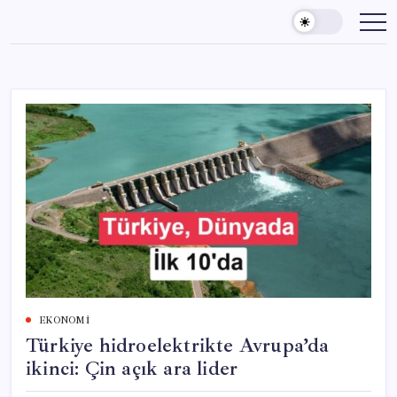
Skip
to
content
EKONOMI
Türkiye hidroelektrikte Avrupa’da
ikinci: Çin açık ara lider