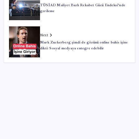
TÜSİAD Maliyet Bazlı Rekabet Gücü Endeksi’nde
gerileme
Next
Mark Zuckerberg şimdi de gözünü online bahis işine
dikti: Sosyal medyaya entegre edebilir
SON YAZILAR
Copilot için radikal karar: Microsoft logoyu