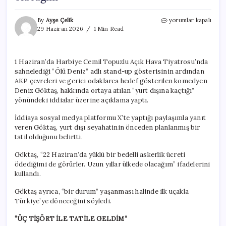
Deniz
By
Ayşe Çelik
yorumlar kapalı
Göktaş’tan
29 Haziran 2026
1 Min Read
‘kaçtı’
iddiası
üzerine
1 Haziran’da Harbiye Cemil Topuzlu Açık Hava Tiyatrosu’nda
açıklama:
sahnelediği “Ölü Deniz” adlı stand-up gösterisinin ardından
‘Uzun
yıllar
AKP çevreleri ve gerici odaklarca hedef gösterilen komedyen
ülkede
Deniz Göktaş, hakkında ortaya atılan “yurt dışına kaçtığı”
olacağım’
yönündeki iddialar üzerine açıklama yaptı.
için
İddiaya sosyal medya platformu X’te yaptığı paylaşımla yanıt
veren Göktaş, yurt dışı seyahatinin önceden planlanmış bir
tatil olduğunu belirtti.
Göktaş, “22 Haziran’da yüklü bir bedelli askerlik ücreti
ödediğimi de görürler. Uzun yıllar ülkede olacağım” ifadelerini
kullandı.
Göktaş ayrıca, “bir durum” yaşanması halinde ilk uçakla
Türkiye’ye döneceğini söyledi.
“ÜÇ TİŞÖRT İLE TATİLE GELDİM”