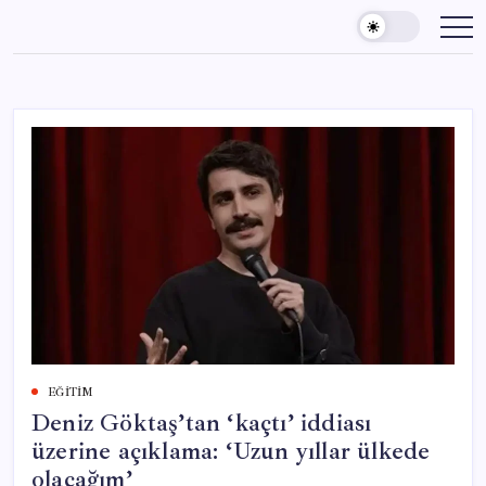
Skip
to
content
EĞITIM
Deniz Göktaş’tan ‘kaçtı’ iddiası
üzerine açıklama: ‘Uzun yıllar ülkede
olacağım’