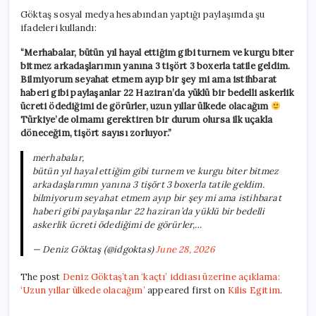
Göktaş sosyal medya hesabından yaptığı paylaşımda şu
ifadeleri kullandı:
“Merhabalar, bütün yıl hayal ettiğim gibi turnem ve kurgu biter
bitmez arkadaşlarımın yanına 3 tişört 3 boxerla tatile geldim.
Bilmiyorum seyahat etmem ayıp bir şey mi ama istihbarat
haberi gibi paylaşanlar 22 Haziran’da yüklü bir bedelli askerlik
ücreti ödediğimi de görürler, uzun yıllar ülkede olacağım
Türkiye’de olmamı gerektiren bir durum olursa ilk uçakla
döneceğim, tişört sayısı zorluyor.”
merhabalar,
bütün yıl hayal ettiğim gibi turnem ve kurgu biter bitmez
arkadaşlarımın yanına 3 tişört 3 boxerla tatile geldim.
bilmiyorum seyahat etmem ayıp bir şey mi ama istihbarat
haberi gibi paylaşanlar 22 haziran’da yüklü bir bedelli
askerlik ücreti ödediğimi de görürler,…
— Deniz Göktaş (@idgoktas)
June 28, 2026
The post
Deniz Göktaş’tan ‘kaçtı’ iddiası üzerine açıklama:
‘Uzun yıllar ülkede olacağım’
appeared first on
Kilis Egitim
.