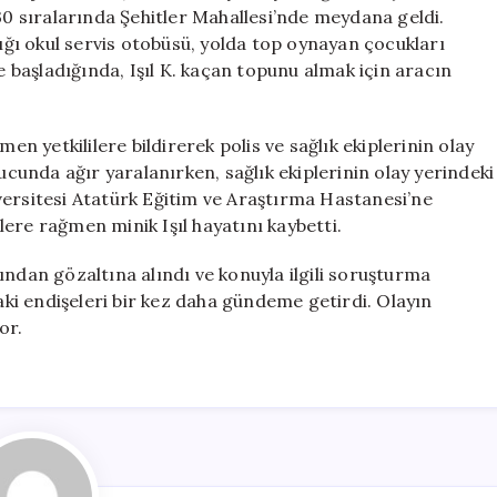
Topun
.30 sıralarında Şehitler Mahallesi’nde meydana geldi.
Peşinde
dığı okul servis otobüsü, yolda top oynayan çocukları
Hayatını
başladığında, Işıl K. kaçan topunu almak için aracın
Kaybetti
için
 yetkililere bildirerek polis ve sağlık ekiplerinin olay
nucunda ağır yaralanırken, sağlık ekiplerinin olay yerindeki
versitesi Atatürk Eğitim ve Araştırma Hastanesi’ne
ere rağmen minik Işıl hayatını kaybetti.
ından gözaltına alındı ve konuyla ilgili soruşturma
daki endişeleri bir kez daha gündeme getirdi. Olayın
or.