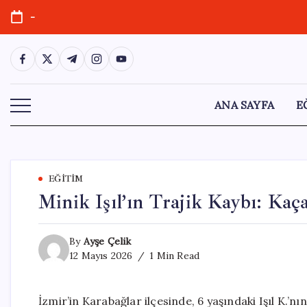
Skip
-
to
content
https://www.facebook.com/
https://twitter.com/
https://t.me/
https://www.instagram.com/
https://youtube.com/
ANA SAYFA
E
EĞITIM
Minik Işıl’ın Trajik Kaybı: Ka
By
Ayşe Çelik
12 Mayıs 2026
1 Min Read
İzmir’in Karabağlar ilçesinde, 6 yaşındaki Işıl K.’