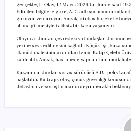
gerçekleşti. Olay, 12 Mayıs 2026 tarihinde saat 19
Edinilen bilgilere göre, A.D. adlı sürücünün kullan
görüyor ve duruyor. Ancak, otobüs hareket etmeye 
altına girmesiyle talihsiz bir kaza yaşanıyor.
Olayın ardından çevredeki vatandaşlar durumu hemen
yerine sevk edilmesini sağladı. Küçük Işıl, kaza so
ilk müdahalesinin ardından İzmir Katip Çelebi Üni
kaldırıldı. Ancak, hastanede yapılan tüm müdahalel
Kazanın ardından servis sürücüsü A.D., polis taraf
başlatıldı. Bu trajik olay, çocuk güvenliği konusun
detayları ve soruşturmanın seyri merakla bekleniy