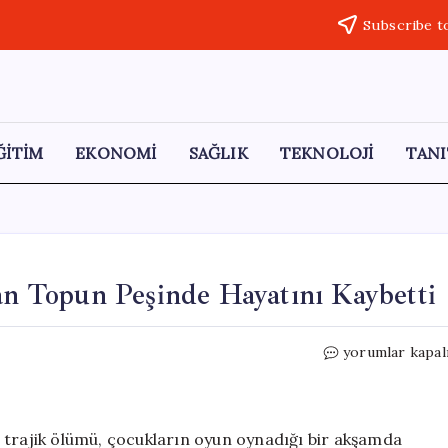
Subscribe t
ĞİTİM
EKONOMİ
SAĞLIK
TEKNOLOJİ
TANI
çan Topun Peşinde Hayatını Kaybetti
Minik
yorumlar kapal
Işıl’ın
Trajik
Kaybı:
Kaçan
nın trajik ölümü, çocukların oyun oynadığı bir akşamda