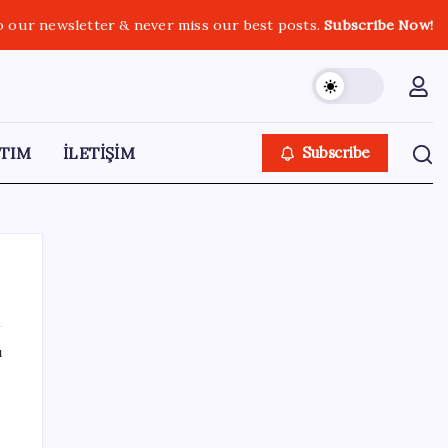
o our newsletter & never miss our best posts.
Subscribe Now!
TIM
İLETİŞİM
Subscribe
ı
SON YAZILAR
Google Assistant Android Telefonlardan
Kaldırılıyor