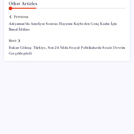
Other Articles
Previous
Adıyaman’da Ameliyat Sonrası Hayatını Kaybeden Genç Kadın İçin
İhmal İddiası
Next
Bakan Göktaş: Türkiye, Son 24 Yılda Sosyal Politikalarda Sessiz Devrim
Gerçekleştirdi
SON YAZILAR
Google Assistant Android Telefonlardan Kaldırılıyor