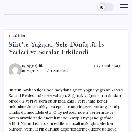
Skip
to
content
EĞITIM
Siirt’te Yağışlar Sele Dönüştü: İş
Yerleri ve Seralar Etkilendi
Siirt’te
By
Ayşe Çelik
yorumlar kapalı
Yağışlar
16 Mayıs 2026
1 Min Read
Sele
Dönüştü:
İş
Siirt’in Baykan ilçesinde meydana gelen yoğun yağışlar, Veysel
Yerleri
Karani Beldesi’nde sele yol açtı. Sağanak yağmurun ardından
ve
Seralar
birçok iş yeri ve sera su altında kaldı. Yerel halk, kendi
Etkilendi
imkanlarıyla su tahliye çalışmalarına girişerek zarar görmüş
için
alanlarda mücadele etti. Olay neticesinde iş yerlerinde ve
tarım arazilerinde önemli maddi kayıplar yaşandığı ifade
edildi. Vatandaşlar, selin etkilerini azaltmak için seferber
olurken, yetkililerin durumu değerlendirmek üzere bölgeye