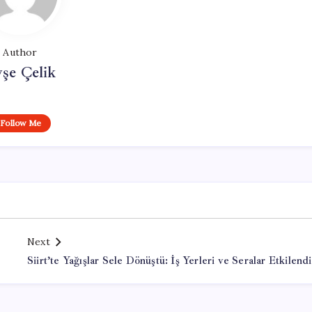
Author
şe Çelik
Follow Me
Next
Siirt’te Yağışlar Sele Dönüştü: İş Yerleri ve Seralar Etkilendi