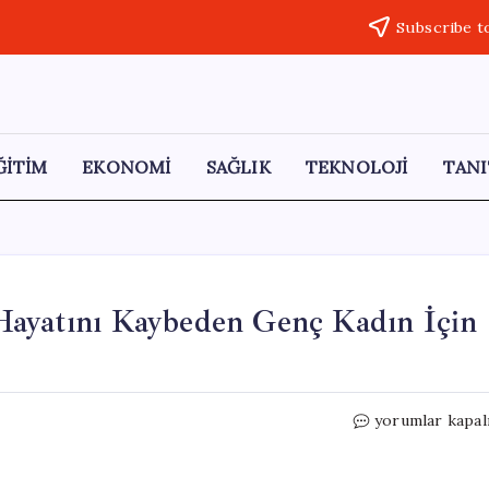
Subscribe t
ĞİTİM
EKONOMİ
SAĞLIK
TEKNOLOJİ
TANI
Hayatını Kaybeden Genç Kadın İçin
Adıyaman’da
yorumlar kapal
Ameliyat
Sonrası
Hayatını