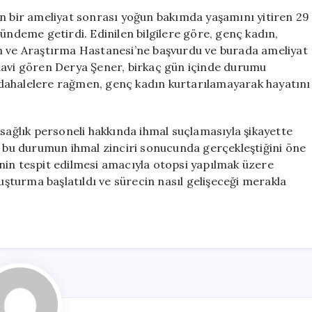
Kaybeden
en bir ameliyat sonrası yoğun bakımda yaşamını yitiren 29
Genç
ündeme getirdi. Edinilen bilgilere göre, genç kadın,
Kadın
im ve Araştırma Hastanesi’ne başvurdu ve burada ameliyat
İçin
davi gören Derya Şener, birkaç gün içinde durumu
İhmal
dahalelere rağmen, genç kadın kurtarılamayarak hayatını
İddiası
için
 sağlık personeli hakkında ihmal suçlamasıyla şikayette
ve bu durumun ihmal zinciri sonucunda gerçekleştiğini öne
nin tespit edilmesi amacıyla otopsi yapılmak üzere
ruşturma başlatıldı ve sürecin nasıl gelişeceği merakla