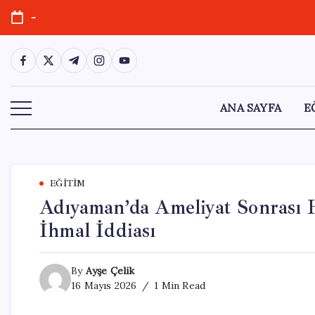
Skip
-
to
content
https://www.facebook.com/
https://twitter.com/
https://t.me/
https://www.instagram.com/
https://youtube.com/
ANA SAYFA
E
EĞITIM
Adıyaman’da Ameliyat Sonrası 
İhmal İddiası
By
Ayşe Çelik
16 Mayıs 2026
1 Min Read