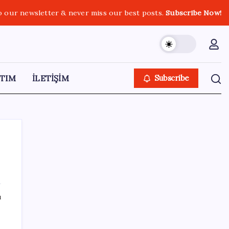
o our newsletter & never miss our best posts.
Subscribe Now!
TIM
İLETİŞİM
Subscribe
SON YAZILAR
ı
Dolar kuru rekor üstüne rekor kırıyor: 500
puan eriyen dolar endeksi tekrar şahlandı