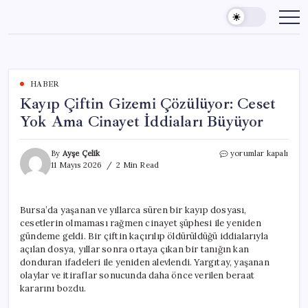
Skip
to
content
HABER
Kayıp Çiftin Gizemi Çözülüyor: Ceset
Yok Ama Cinayet İddiaları Büyüyor
Kayıp
By
Ayşe Çelik
yorumlar kapalı
Çiftin
11 Mayıs 2026
2 Min Read
Gizemi
Çözülüyor:
Ceset
Bursa’da yaşanan ve yıllarca süren bir kayıp dosyası,
Yok
cesetlerin olmaması rağmen cinayet şüphesi ile yeniden
Ama
Cinayet
gündeme geldi. Bir çiftin kaçırılıp öldürüldüğü iddialarıyla
İddiaları
açılan dosya, yıllar sonra ortaya çıkan bir tanığın kan
Büyüyor
donduran ifadeleri ile yeniden alevlendi. Yargıtay, yaşanan
için
olaylar ve itiraflar sonucunda daha önce verilen beraat
kararını bozdu.