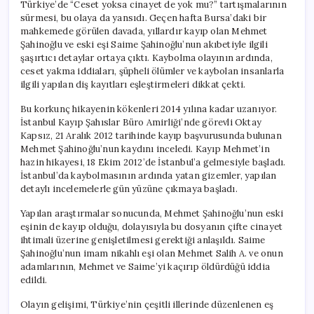
Türkiye’de “Ceset yoksa cinayet de yok mu?” tartışmalarının
sürmesi, bu olaya da yansıdı. Geçen hafta Bursa’daki bir
mahkemede görülen davada, yıllardır kayıp olan Mehmet
Şahinoğlu ve eski eşi Saime Şahinoğlu’nun akıbetiyle ilgili
şaşırtıcı detaylar ortaya çıktı. Kaybolma olayının ardında,
ceset yakma iddiaları, şüpheli ölümler ve kaybolan insanlarla
ilgili yapılan diş kayıtları eşleştirmeleri dikkat çekti.
Bu korkunç hikayenin kökenleri 2014 yılına kadar uzanıyor.
İstanbul Kayıp Şahıslar Büro Amirliği’nde görevli Oktay
Kapsız, 21 Aralık 2012 tarihinde kayıp başvurusunda bulunan
Mehmet Şahinoğlu’nun kaydını inceledi. Kayıp Mehmet’in
hazin hikayesi, 18 Ekim 2012’de İstanbul’a gelmesiyle başladı.
İstanbul’da kaybolmasının ardında yatan gizemler, yapılan
detaylı incelemelerle gün yüzüne çıkmaya başladı.
Yapılan araştırmalar sonucunda, Mehmet Şahinoğlu’nun eski
eşinin de kayıp olduğu, dolayısıyla bu dosyanın çifte cinayet
ihtimali üzerine genişletilmesi gerektiği anlaşıldı. Saime
Şahinoğlu’nun imam nikahlı eşi olan Mehmet Salih A. ve onun
adamlarının, Mehmet ve Saime’yi kaçırıp öldürdüğü iddia
edildi.
Olayın gelişimi, Türkiye’nin çeşitli illerinde düzenlenen eş