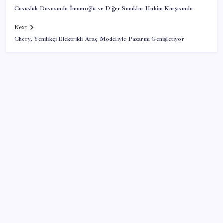
Casusluk Davasında İmamoğlu ve Diğer Sanıklar Hakim Karşısında
Next
Chery, Yenilikçi Elektrikli Araç Modeliyle Pazarını Genişletiyor
SON YAZILAR
10 milyarlık borç hal esnafını vurdu
Copilot için radikal karar: Microsoft logoyu
değiştiriyor!
BDDK’den tasarruf finansman şirketlerine yeni