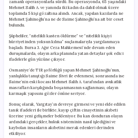
zamanlı operasyonlarla sürdü. Bu operasyonda, 65 yaşındaki
Mehmet Salih A. ve yanında iki kadın da dahil olmak üzere
toplamda 5 kişi gözaltına alındı. Ancak, yapılan kazılarda ne
Mehmet Şahinoğlu’na ne de Saime Şahinoğlu’na ait bir ceset
bulundu.
Şüpheliler, “nitelikli kasten öldürme” ve “nitelikli kişiyi
hürriyetinden yoksun kılma” suçlamalarıyla yargılanmaya
başladı. Bursa 3. Ağır Ceza Mahkemesi’nde devam eden
duruşmalarda, olayın arka planında yatan detaylar şok edici
ifadelerle gün yüzüne çıkıyor.
Osmaniye’de TIR şoförlüğü yapan Mehmet Şahinoğlu’nun,
yanlışlıkla tanıştığı Saime Sivri ile evlenmesi, sonrasında ise
Saime’nin eski kocası Mehmet Salih A. tarafından avukatlık
masrafları karşılığında boşanmasının sağlanması, olayın
karmaşık yapısını gözler önüne seriyor.
Sonuç olarak, Yargıtay’ın devreye girmesi ve yeni elde edilen
tanık ifadeleri ile birlikte, kayıp çiftin cinayetinin akıbeti
üzerine yeni gelişmeler bekleniyor. Bu kan donduran olayın
ardındaki gerçekler, hukuk sisteminin nasıl işlediğini ve
kaybolan insanların akıbetini merak edenleri derinden
etkiliyor.