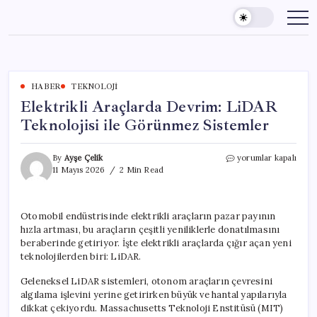
Skip
to
content
HABER
TEKNOLOJI
Elektrikli Araçlarda Devrim: LiDAR
Teknolojisi ile Görünmez Sistemler
Elektrikli
By
Ayşe Çelik
yorumlar kapalı
Araçlarda
11 Mayıs 2026
2 Min Read
Devrim:
LiDAR
Teknolojisi
Otomobil endüstrisinde elektrikli araçların pazar payının
ile
hızla artması, bu araçların çeşitli yeniliklerle donatılmasını
Görünmez
Sistemler
beraberinde getiriyor. İşte elektrikli araçlarda çığır açan yeni
için
teknolojilerden biri: LiDAR.
Geleneksel LiDAR sistemleri, otonom araçların çevresini
algılama işlevini yerine getirirken büyük ve hantal yapılarıyla
dikkat çekiyordu. Massachusetts Teknoloji Enstitüsü (MIT)