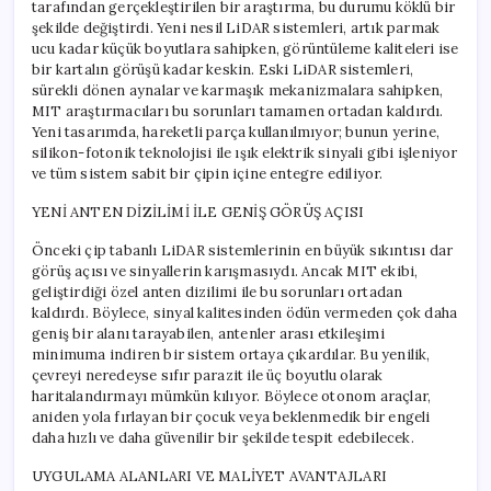
tarafından gerçekleştirilen bir araştırma, bu durumu köklü bir
şekilde değiştirdi. Yeni nesil LiDAR sistemleri, artık parmak
ucu kadar küçük boyutlara sahipken, görüntüleme kaliteleri ise
bir kartalın görüşü kadar keskin. Eski LiDAR sistemleri,
sürekli dönen aynalar ve karmaşık mekanizmalara sahipken,
MIT araştırmacıları bu sorunları tamamen ortadan kaldırdı.
Yeni tasarımda, hareketli parça kullanılmıyor; bunun yerine,
silikon-fotonik teknolojisi ile ışık elektrik sinyali gibi işleniyor
ve tüm sistem sabit bir çipin içine entegre ediliyor.
YENİ ANTEN DİZİLİMİ İLE GENİŞ GÖRÜŞ AÇISI
Önceki çip tabanlı LiDAR sistemlerinin en büyük sıkıntısı dar
görüş açısı ve sinyallerin karışmasıydı. Ancak MIT ekibi,
geliştirdiği özel anten dizilimi ile bu sorunları ortadan
kaldırdı. Böylece, sinyal kalitesinden ödün vermeden çok daha
geniş bir alanı tarayabilen, antenler arası etkileşimi
minimuma indiren bir sistem ortaya çıkardılar. Bu yenilik,
çevreyi neredeyse sıfır parazit ile üç boyutlu olarak
haritalandırmayı mümkün kılıyor. Böylece otonom araçlar,
aniden yola fırlayan bir çocuk veya beklenmedik bir engeli
daha hızlı ve daha güvenilir bir şekilde tespit edebilecek.
UYGULAMA ALANLARI VE MALİYET AVANTAJLARI