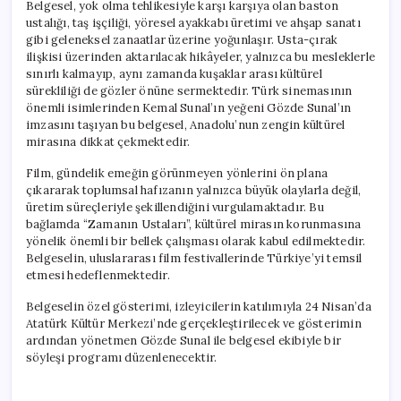
Belgesel, yok olma tehlikesiyle karşı karşıya olan baston
ustalığı, taş işçiliği, yöresel ayakkabı üretimi ve ahşap sanatı
gibi geleneksel zanaatlar üzerine yoğunlaşır. Usta-çırak
ilişkisi üzerinden aktarılacak hikâyeler, yalnızca bu mesleklerle
sınırlı kalmayıp, aynı zamanda kuşaklar arası kültürel
sürekliliği de gözler önüne sermektedir. Türk sinemasının
önemli isimlerinden Kemal Sunal’ın yeğeni Gözde Sunal’ın
imzasını taşıyan bu belgesel, Anadolu’nun zengin kültürel
mirasına dikkat çekmektedir.
Film, gündelik emeğin görünmeyen yönlerini ön plana
çıkararak toplumsal hafızanın yalnızca büyük olaylarla değil,
üretim süreçleriyle şekillendiğini vurgulamaktadır. Bu
bağlamda “Zamanın Ustaları”, kültürel mirasın korunmasına
yönelik önemli bir bellek çalışması olarak kabul edilmektedir.
Belgeselin, uluslararası film festivallerinde Türkiye’yi temsil
etmesi hedeflenmektedir.
Belgeselin özel gösterimi, izleyicilerin katılımıyla 24 Nisan’da
Atatürk Kültür Merkezi’nde gerçekleştirilecek ve gösterimin
ardından yönetmen Gözde Sunal ile belgesel ekibiyle bir
söyleşi programı düzenlenecektir.