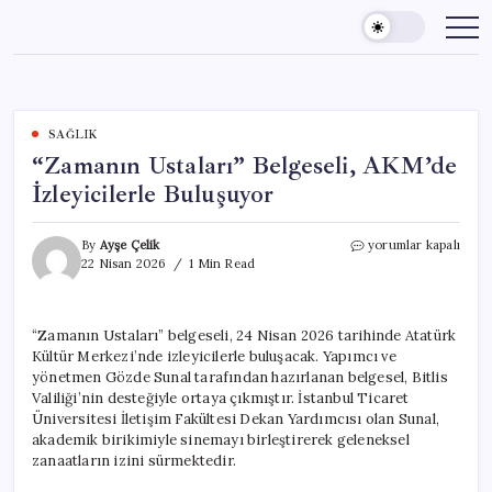
Skip
to
content
SAĞLIK
“Zamanın Ustaları” Belgeseli, AKM’de
İzleyicilerle Buluşuyor
“Zamanın
By
Ayşe Çelik
yorumlar kapalı
Ustaları”
22 Nisan 2026
1 Min Read
Belgeseli,
AKM’de
İzleyicilerle
“Zamanın Ustaları” belgeseli, 24 Nisan 2026 tarihinde Atatürk
Buluşuyor
Kültür Merkezi’nde izleyicilerle buluşacak. Yapımcı ve
için
yönetmen Gözde Sunal tarafından hazırlanan belgesel, Bitlis
Valiliği’nin desteğiyle ortaya çıkmıştır. İstanbul Ticaret
Üniversitesi İletişim Fakültesi Dekan Yardımcısı olan Sunal,
akademik birikimiyle sinemayı birleştirerek geleneksel
zanaatların izini sürmektedir.