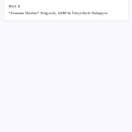
Next
“Zamanın Ustaları” Belgeseli, AKM’de İzleyicilerle Buluşuyor
SON YAZILAR
10 milyarlık borç hal esnafını vurdu
Copilot için radikal karar: Microsoft logoyu
değiştiriyor!
BDDK’den tasarruf finansman şirketlerine yeni
düzenleme
Fed Başkanı’ndan piyasaları sarsacak mesaj: