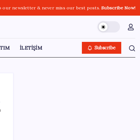
o our newsletter & never miss our best posts.
Subscribe Now!
TIM
İLETİŞİM
Subscribe
ı
SON YAZILAR
Akaryakıtta indirim bekleyene kötü haber:
ÖTV bugün de benzin indirimini yuttu