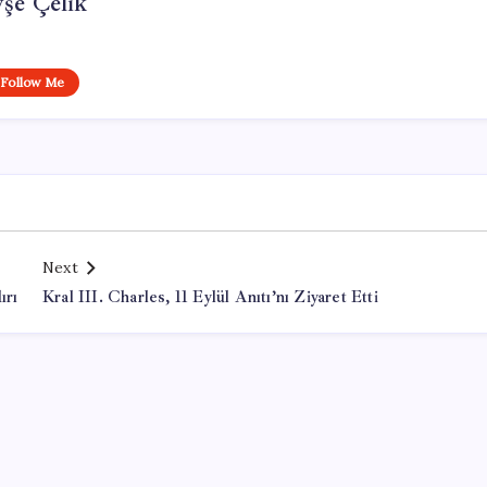
şe Çelik
Follow Me
Next
ırı
Kral III. Charles, 11 Eylül Anıtı’nı Ziyaret Etti