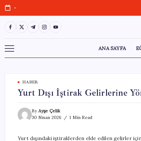
Skip
-
to
content
https://www.facebook.com/
https://twitter.com/
https://t.me/
https://www.instagram.com/
https://youtube.com/
ANA SAYFA
E
HABER
Yurt Dışı İştirak Gelirlerine Yö
By
Ayşe Çelik
30 Nisan 2026
1 Min Read
Yurt dışındaki iştiraklerden elde edilen gelirler iç