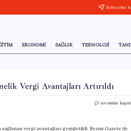
Subscribe t
ĞİTİM
EKONOMİ
SAĞLIK
TEKNOLOJİ
TANI
nelik Vergi Avantajları Artırıldı
Yurt
yorumlar kapal
Dışı
İştirak
Gelirlerine
Yönelik
in sağlanan vergi avantajları genişletildi. Resmi Gazete’de