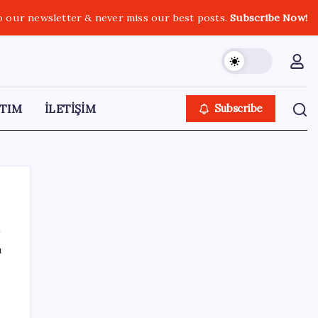
o our newsletter & never miss our best posts.
Subscribe Now!
TIM
İLETİŞİM
Subscribe
ı
SON YAZILAR
Erdoğan’dan Suudi Arabistan’a günübirlik
çalışma ziyareti