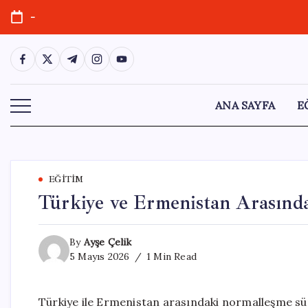
Skip
-
to
content
https://www.facebook.com/
https://twitter.com/
https://t.me/
https://www.instagram.com/
https://youtube.com/
ANA SAYFA
E
EĞITIM
Türkiye ve Ermenistan Arasınd
By
Ayşe Çelik
5 Mayıs 2026
1 Min Read
Türkiye ile Ermenistan arasındaki normalleşme sür