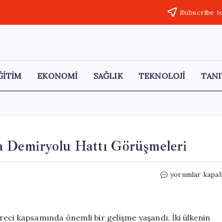
Subscribe t
ĞİTİM
EKONOMİ
SAĞLIK
TEKNOLOJİ
TANI
a Demiryolu Hattı Görüşmeleri
Türkiye
yorumlar kapal
ve
Ermenistan
Arasında
Demiryolu
eci kapsamında önemli bir gelişme yaşandı. İki ülkenin