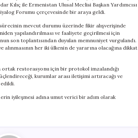
Hattı
erdar Kılıç ile Ermenistan Ulusal Meclisi Başkan Yardımcısı
Görüşmeleri
iyalog Forumu çerçevesinde bir araya geldi.
için
recinin mevcut durumu üzerinde fikir alışverişinde
den yapılandırılması ve faaliyete geçirilmesi için
’nun son toplantısından duyulan memnuniyet vurgulandı.
e alınmasının her iki ülkenin de yararına olacağına dikkat
n ortak restorasyonu için bir protokol imzalandığı
i güçlendireceği, kurumlar arası iletişimi artıracağı ve
edildi.
lerin iyileşmesi adına umut verici bir adım olarak