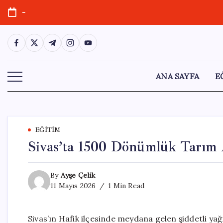
Skip
-
to
content
https://www.facebook.com/
https://twitter.com/
https://t.me/
https://www.instagram.com/
https://youtube.com/
ANA SAYFA
E
EĞITIM
Sivas’ta 1500 Dönümlük Tarım A
By
Ayşe Çelik
11 Mayıs 2026
1 Min Read
Sivas’ın Hafik ilçesinde meydana gelen şiddetli yağ