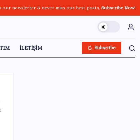
o our newsletter & never miss our best posts.
Subscribe Now!
TIM
İLETİŞİM
Subscribe
ı
SON YAZILAR
Yakıt sıkıntısı Rusya’ya 13 yıllık yasağı
kaldırttı