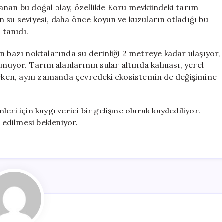
Su
anan bu doğal olay, özellikle Koru mevkiindeki tarım
Baskınıyla
tan su seviyesi, daha önce koyun ve kuzuların otladığı bu
Karşı
tanıdı.
Karşıya
için
n bazı noktalarında su derinliği 2 metreye kadar ulaşıyor,
unuyor. Tarım alanlarının sular altında kalması, yerel
tırken, aynı zamanda çevredeki ekosistemin de değişimine
eri için kaygı verici bir gelişme olarak kaydediliyor.
 edilmesi bekleniyor.