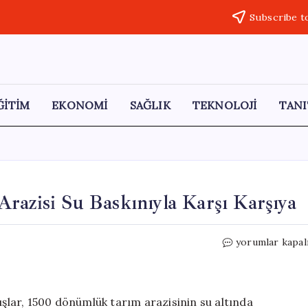
Subscribe t
ĞİTİM
EKONOMİ
SAĞLIK
TEKNOLOJİ
TANI
razisi Su Baskınıyla Karşı Karşıya
Sivas’ta
yorumlar kapal
1500
Dönümlük
Tarım
Arazisi
ışlar, 1500 dönümlük tarım arazisinin su altında