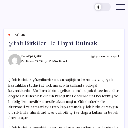
Skip
to
content
SAĞLIK
Şifalı Bitkiler İle Hayat Bulmak
Şifalı
By
Ayşe Çelik
yorumlar kapalı
Bitkiler
22 Nisan 2026
2 Min Read
İle
Hayat
Bulmak
Şifalı bitkiler, yüzyıllardır insan sağlığını korumak ve çeşitli
için
hastalıkları tedavi etmek amacıyla kullanılan doğal
kaynaklardır. Modern tıbbın gelişmesinden çok önce insanlar
doğada bulunan bitkilerin iyileştirici özelliklerini keşfetmiş ve
bu bilgileri nesilden nesile aktarmıştır. Günümüzde de
alternatif ve tamamlayıcı tıp kapsamında şifalı bitkiler yaygın
olarak kullanılmaktadır. Ancak bilinçli ve doğru kullanım büyük
önem taşır.
Şifalı bitkiler, içerdikleri vitaminler, mineraller, antioksidanlar