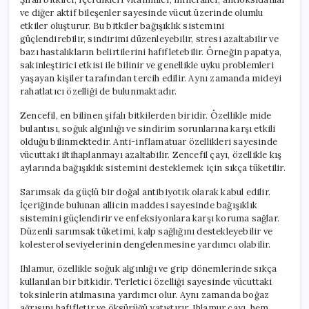
ve diğer aktif bileşenler sayesinde vücut üzerinde olumlu
etkiler oluşturur. Bu bitkiler bağışıklık sistemini
güçlendirebilir, sindirimi düzenleyebilir, stresi azaltabilir ve
bazı hastalıkların belirtilerini hafifletebilir. Örneğin papatya,
sakinleştirici etkisi ile bilinir ve genellikle uyku problemleri
yaşayan kişiler tarafından tercih edilir. Aynı zamanda mideyi
rahatlatıcı özelliği de bulunmaktadır.
Zencefil, en bilinen şifalı bitkilerden biridir. Özellikle mide
bulantısı, soğuk algınlığı ve sindirim sorunlarına karşı etkili
olduğu bilinmektedir. Anti-inflamatuar özellikleri sayesinde
vücuttaki iltihaplanmayı azaltabilir. Zencefil çayı, özellikle kış
aylarında bağışıklık sistemini desteklemek için sıkça tüketilir.
Sarımsak da güçlü bir doğal antibiyotik olarak kabul edilir.
İçeriğinde bulunan allicin maddesi sayesinde bağışıklık
sistemini güçlendirir ve enfeksiyonlara karşı koruma sağlar.
Düzenli sarımsak tüketimi, kalp sağlığını destekleyebilir ve
kolesterol seviyelerinin dengelenmesine yardımcı olabilir.
Ihlamur, özellikle soğuk algınlığı ve grip dönemlerinde sıkça
kullanılan bir bitkidir. Terletici özelliği sayesinde vücuttaki
toksinlerin atılmasına yardımcı olur. Aynı zamanda boğaz
ağrısını hafifletir ve öksürüğü yatıştırır. Ihlamur çayı, hem