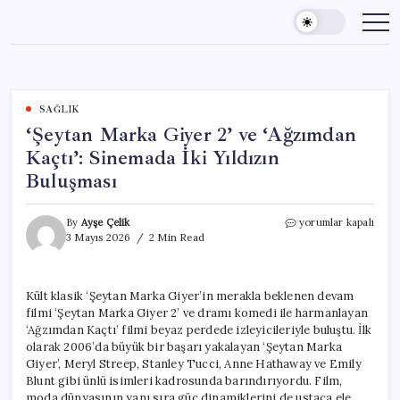
Skip
to
content
SAĞLIK
‘Şeytan Marka Giyer 2’ ve ‘Ağzımdan
Kaçtı’: Sinemada İki Yıldızın
Buluşması
‘Şeytan
By
Ayşe Çelik
yorumlar kapalı
Marka
3 Mayıs 2026
2 Min Read
Giyer
2’
ve
Kült klasik ‘Şeytan Marka Giyer’in merakla beklenen devam
‘Ağzımdan
filmi ‘Şeytan Marka Giyer 2’ ve dramı komedi ile harmanlayan
Kaçtı’:
Sinemada
‘Ağzımdan Kaçtı’ filmi beyaz perdede izleyicileriyle buluştu. İlk
İki
olarak 2006’da büyük bir başarı yakalayan ‘Şeytan Marka
Yıldızın
Giyer’, Meryl Streep, Stanley Tucci, Anne Hathaway ve Emily
Buluşması
Blunt gibi ünlü isimleri kadrosunda barındırıyordu. Film,
için
moda dünyasının yanı sıra güç dinamiklerini de ustaca ele