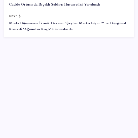
Cadde Ortasında Bıçaklı Saldırı: Husumetlisi Yaralandı
Next
Moda Dünyasının İkonik Devamı: ‘Şeytan Marka Giyer 2’ ve Duygusal
Komedi ‘Ağzımdan Kaçtı’ Sinemalarda
SON YAZILAR
Erdoğan’dan Suudi Arabistan’a günübirlik çalışma
ziyareti
Güney Kore’de yapay zekayla üretilen şarkılara
yönelik ‘telif hakkı’ kararı