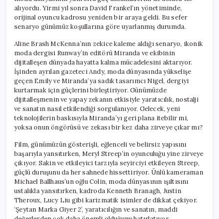
alıyordu. Yirmi yıl sonra David Frankel’ın yönetiminde,
orijinal oyuncu kadrosu yeniden bir araya geldi. Bu sefer
senaryo günümüz koşullarına göre uyarlanmış durumda.
Aline Brash McKenna’nın zekice kaleme aldığı senaryo, ikonik
moda dergisi Runway’in editörü Miranda ve ekibinin
dijitalleşen dünyada hayatta kalma mücadelesini aktarıyor.
İşinden ayrılan gazeteci Andy, moda dünyasında yükselişe
geçen Emily ve Miranda’ya sadık tasarımcı Nigel, dergiyi
kurtarmak için güçlerini birleştiriyor. Günümüzde
dijitalleşmenin ve yapay zekanın etkisiyle yaratıcılık, nostalji
ve sanatın nasıl etkilendiği sorgulanıyor. Gelecek, yeni
teknolojilerin baskısıyla Miranda’yı geri plana itebilir mi,
yoksa onun öngörüsü ve zekası bir kez daha zirveye çıkar mı?
Film, günümüzün gösterişli, eğlenceli ve belirsiz yapısını
başarıyla yansıtırken, Meryl Streep’in oyunculuğu yine zirveye
çıkıyor. Sakin ve etkileyici tarzıyla seyirciyi etkileyen Streep,
güçlü duruşunu da her sahnede hissettiriyor. Ünlü kameraman
Michael Ballhaus’un oğlu Colin, moda dünyasının ışıltısını
ustalıkla yansıtırken, kadroda Kenneth Branagh, Justin
Theroux, Lucy Liu gibi karizmatik isimler de dikkat çekiyor.
‘Şeytan Marka Giyer 2’, yaratıcılığın ve sanatın, maddi
değerlerden çok daha önemli olduğunu hatırlatıyor.