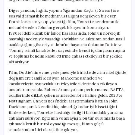
Diğer yandan, İngiliz yapımı ‘Ağzımdan Kaçtı’ (I Swear) ise
sosyal dramatik komedinin ustalığını sergileyen bir eser.
Frank Jones’un yazıp yönettiği film, Tourette sendromu ile
mücadele eden John’un gerçek hikayesini konu alıyor.
1980’lerdeki küçük bir İskoç kasabasında, John’un nörolojik
hastalığı nedeniyle yaşadığı zorlukları ve ailesinin ondan nasıl
uzaklaştığını gösteriyor. John’un hayatına dokunan Dottie ve
Tommy isimli karakterler sayesinde, kendi iç dünyasını açma
ve topluma kendini kabul ettirme çabası etkileyici bir şekilde
aktarılıyor.
Film, Dottie’nin evine yerleşmesiyle birlikte devrim niteliğinde
değişimlere tanıklık ediyor. Mahkeme sahneleri ve
karakterlerin oyunculukları izleyicileri derinden etkileyen
unsurlar arasında. Robert Aramayo’nun performansı, BAFTA
ödüllerinde dikkat çeken isimlerden biri haline geldi. 2023’te
Nottingham Üniversitesi’ndeki araştırmalara katılan John
Davidson, artık kendini hiç olmadığı kadar iyi hissettiğini
ifade ederken, Tourette hastalığı ile ilgili farkındalık yaratma
çabaları sürüyor. Eğitimin ve anlayışın, bu tür durumlarla başa
çıkmada kritik bir rol oynadığı mesajı, filmin güçlü
temalarından biri olarak öne çıkıyor.