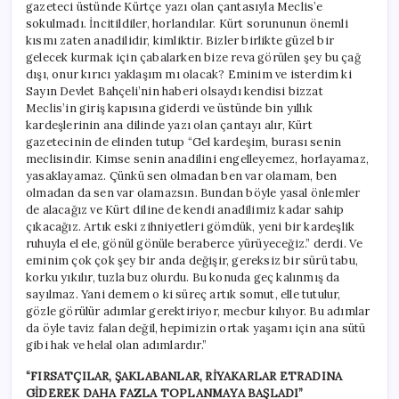
gazeteci üstünde Kürtçe yazı olan çantasıyla Meclis’e
sokulmadı. İncitildiler, horlandılar. Kürt sorununun önemli
kısmı zaten anadilidir, kimliktir. Bizler birlikte güzel bir
gelecek kurmak için çabalarken bize reva görülen şey bu çağ
dışı, onur kırıcı yaklaşım mı olacak?
Eminim ve isterdim ki
Sayın Devlet Bahçeli’nin haberi olsaydı kendisi bizzat
Meclis’in giriş kapısına giderdi ve üstünde bin yıllık
kardeşlerinin ana dilinde yazı olan çantayı alır, Kürt
gazetecinin de elinden tutup “Gel kardeşim, burası senin
meclisindir. Kimse senin anadilini engelleyemez, horlayamaz,
yasaklayamaz. Çünkü sen olmadan ben var olamam, ben
olmadan da sen var olamazsın. Bundan böyle yasal önlemler
de alacağız ve Kürt diline de kendi anadilimiz kadar sahip
çıkacağız. Artık eski zihniyetleri gömdük, yeni bir kardeşlik
ruhuyla el ele, gönül gönüle beraberce yürüyeceğiz.” derdi. Ve
eminim çok çok şey bir anda değişir, gereksiz bir sürü tabu,
korku yıkılır, tuzla buz olurdu. Bu konuda geç kalınmış da
sayılmaz.
Yani demem o ki süreç artık somut, elle tutulur,
gözle görülür adımlar gerektiriyor, mecbur kılıyor. Bu adımlar
da öyle taviz falan değil, hepimizin ortak yaşamı için ana sütü
gibi hak ve helal olan adımlardır.”
“FIRSATÇILAR, ŞAKLABANLAR, RİYAKARLAR ETRADINA
GİDEREK DAHA FAZLA TOPLANMAYA BAŞLADI”