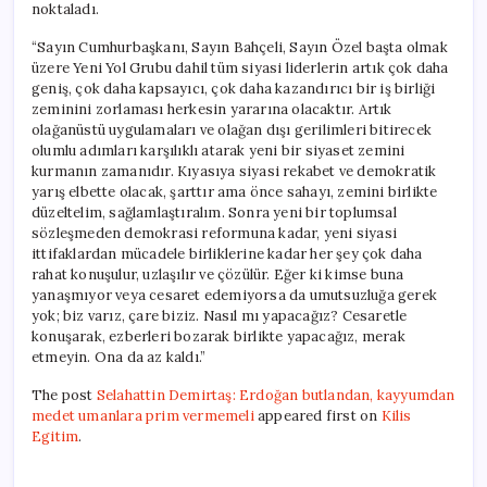
noktaladı.
“Sayın Cumhurbaşkanı, Sayın Bahçeli, Sayın Özel başta olmak
üzere Yeni Yol Grubu dahil tüm siyasi liderlerin artık çok daha
geniş, çok daha kapsayıcı, çok daha kazandırıcı bir iş birliği
zeminini zorlaması herkesin yararına olacaktır. Artık
olağanüstü uygulamaları ve olağan dışı gerilimleri bitirecek
olumlu adımları karşılıklı atarak yeni bir siyaset zemini
kurmanın zamanıdır. Kıyasıya siyasi rekabet ve demokratik
yarış elbette olacak, şarttır ama önce sahayı, zemini birlikte
düzeltelim, sağlamlaştıralım. Sonra yeni bir toplumsal
sözleşmeden demokrasi reformuna kadar, yeni siyasi
ittifaklardan mücadele birliklerine kadar her şey çok daha
rahat konuşulur, uzlaşılır ve çözülür.
Eğer ki kimse buna
yanaşmıyor veya cesaret edemiyorsa da umutsuzluğa gerek
yok; biz varız, çare biziz. Nasıl mı yapacağız? Cesaretle
konuşarak, ezberleri bozarak birlikte yapacağız, merak
etmeyin.
Ona da az kaldı.”
The post
Selahattin Demirtaş: Erdoğan butlandan, kayyumdan
medet umanlara prim vermemeli
appeared first on
Kilis
Egitim
.