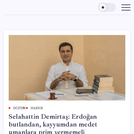
Skip
to
content
EĞITIM
HABER
Selahattin Demirtaş: Erdoğan
butlandan, kayyumdan medet
umanlara prim vermemeli