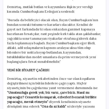
Demirtaş, mutlak butlan ve kayyumlara ilişkin yer verdiği
kısımda Cumhurbaşkanı Erdoğan’a seslendi:
“Burada da belirleyici olacak olan, Sayın Cumhurbaşkanı’nın
bundan sonraki tutumu ve kararları olacaktır. Kendisi de
gayet net farkındadır ki olası enkazdan ganimet kapmaya
hazırlanan fırsatçılar, rant peşinde kırk takla atan şaklabanlar,
yağcılıkta sınır tanımayan riyakarlar etrafına giderek daha
fazla toplanmaya başladı. Sayın Cumhurbaşkanı eğer ilkeli,
ahlaki, adil uzlaşmaların kapısını aralayacaksa tüm olup
bitenlere bir nokta koyup butlandan, kayyumdan,
tutukluluklardan medet umanlara da prim vermeyerek yeni
başlangıçlara fırsat sunabilmelidir.”
YENİ BİR SİYASET ÇAĞRISI
Demirtaş, siyasetin rekabetinden önce var olan koşulların
değiştirilmesi için bütün liderlere çağrı yaptı. Hiçbir
siyasetçinin bu çağrılarına yanıt vermemesi durumunda ise
“Umutsuzluğa gerek yok; biz varız, çare biziz. Nasıl mı
yapacağız? Cesaretle konuşarak, ezberleri bozarak birlikte
yapacağız, merak etmeyin”
diyerek kendisinin siyasete
dönüşünü ima ederek
“Ona da az kaldı”
sözleriyle yazısını