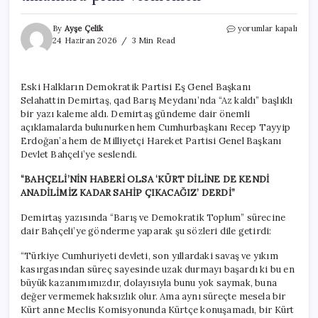
Selahattin
By
Ayşe Çelik
yorumlar kapalı
Demirtaş:
24 Haziran 2026
3 Min Read
Erdoğan
butlandan,
kayyumdan
Eski Halkların Demokratik Partisi Eş Genel Başkanı
medet
Selahattin Demirtaş, qad Barış Meydanı’nda “Az kaldı” başlıklı
umanlara
prim
bir yazı kaleme aldı. Demirtaş gündeme dair önemli
vermemeli
açıklamalarda bulunurken hem Cumhurbaşkanı Recep Tayyip
için
Erdoğan’a hem de Milliyetçi Hareket Partisi Genel Başkanı
Devlet Bahçeli’ye seslendi.
“BAHÇELİ’NİN HABERİ OLSA ‘KÜRT DİLİNE DE KENDİ
ANADİLİMİZ KADAR SAHİP ÇIKACAĞIZ’ DERDİ”
Demirtaş yazısında “Barış ve Demokratik Toplum” sürecine
dair Bahçeli’ye gönderme yaparak şu sözleri dile getirdi:
“Türkiye Cumhuriyeti devleti, son yıllardaki savaş ve yıkım
kasırgasından süreç sayesinde uzak durmayı başardı ki bu en
büyük kazanımımızdır, dolayısıyla bunu yok saymak, buna
değer vermemek haksızlık olur. Ama aynı süreçte mesela bir
Kürt anne Meclis Komisyonunda Kürtçe konuşamadı, bir Kürt