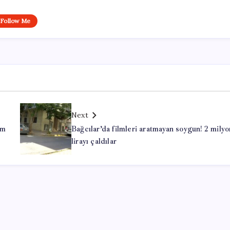
Follow Me
Next
em
Bağcılar’da filmleri aratmayan soygun! 2 milyo
lirayı çaldılar