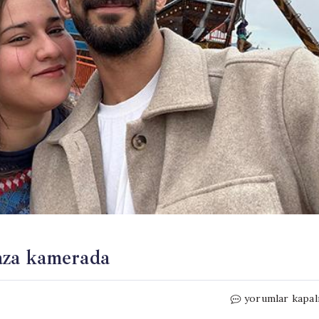
kaza kamerada
Nişanlı
yorumlar kapal
çiftin