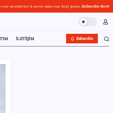
o our newsletter & never miss our best posts.
Subscribe Now!
TIM
İLETİŞİM
Subscribe
SON YAZILAR
Copilot için radikal karar: Microsoft logoyu
değiştiriyor!