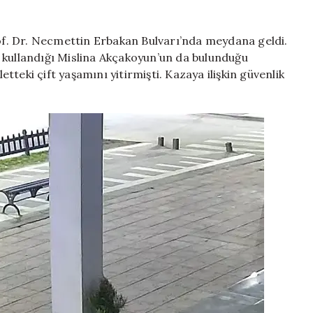
can
verdiği
feci
rof. Dr. Necmettin Erbakan Bulvarı’nda meydana geldi.
kaza
 kullandığı Mislina Akçakoyun’un da bulunduğu
kamerada
teki çift yaşamını yitirmişti. Kazaya ilişkin güvenlik
için