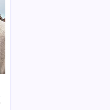
BDDK’den tasarruf finansman şirketlerine
yeni düzenleme
Fed Başkanı’ndan piyasaları sarsacak mesaj:
Enflasyon artarsa faiz artırımı yeniden
masaya gelecek
Türkiye, Suudi Arabistan ve Pakistan üçlü
savunma anlaşması imzaladı
Yakıt sıkıntısı Rusya’ya 13 yıllık yasağı
kaldırttı
TMO’nun fındık fiyatına YENİ Partili Seyit
Torun’dan tepki: ‘Bu, sefalet fiyatıdır’
Köprülere talip olan Fransız şirket
komşunun elektriğini döşüyor
TL mevduat faizi Mart’tan bu yana en düşük
seviyede
ı
TCMB, yılın üçüncü enflasyon raporunu 13
Ağustos’ta açıklayacak