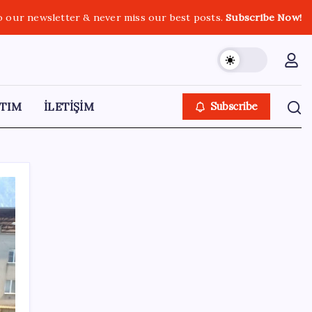
o our newsletter & never miss our best posts.
Subscribe Now!
TIM
İLETİŞİM
Subscribe
SON YAZILAR
Fed Başkanı’ndan piyasaları sarsacak mesaj:
Enflasyon artarsa faiz artırımı yeniden