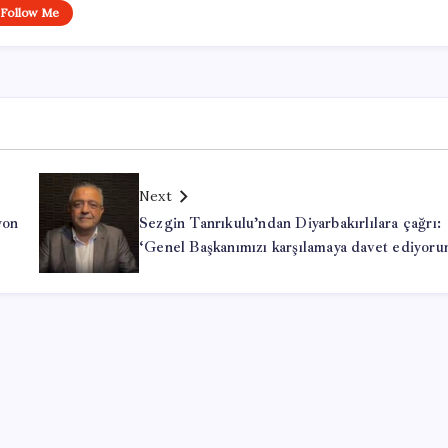
Follow Me
Next
yon
Sezgin Tanrıkulu’ndan Diyarbakırlılara çağrı:
‘Genel Başkanımızı karşılamaya davet ediyoru
Office Lisans Satın Al