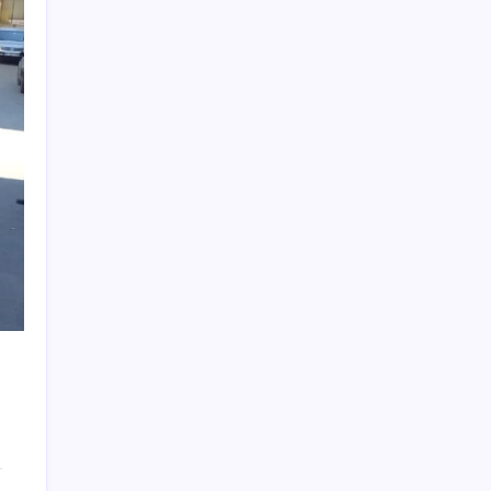
masaya gelecek
Türkiye, Suudi Arabistan ve Pakistan üçlü
savunma anlaşması imzaladı
Yakıt sıkıntısı Rusya’ya 13 yıllık yasağı
kaldırttı
TMO’nun fındık fiyatına YENİ Partili Seyit
Torun’dan tepki: ‘Bu, sefalet fiyatıdır’
Köprülere talip olan Fransız şirket
komşunun elektriğini döşüyor
TL mevduat faizi Mart’tan bu yana en düşük
seviyede
TCMB, yılın üçüncü enflasyon raporunu 13
Ağustos’ta açıklayacak
Erdoğan’dan Suudi Arabistan’a günübirlik
çalışma ziyareti
Güney Kore’de yapay zekayla üretilen
şarkılara yönelik ‘telif hakkı’ kararı