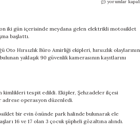
Manisa’da
yorumlar kapal
çalınan
6
elektrikli
motosiklet
n iki gün içerisinde meydana gelen elektrikli motosiklet
bulundu:
ışma başlattı.
3
çocuk
Oto Hırsızlık Büro Amirliği ekipleri, hırsızlık olaylarının
yakalandı
 bulunan yaklaşık 90 güvenlik kamerasının kayıtlarını
için
 kimlikleri tespit edildi. Ekipler, Şehzadeler ilçesi
r adrese operasyon düzenledi.
osiklet bir evin önünde park halinde bulunarak ele
aşları 16 ve 17 olan 3 çocuk şüpheli gözaltına alındı.