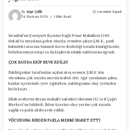
İstanbul’da
By
Ayşe Çelik
yorumlar kapalı
sokak
24 Haziran 2026
1 Min Read
ortasında
dehşet:
Evinden
İstanbul’un Esenyurt ilçesine bağlı Pınar Mahallesi 1249.
çıktığı
Sokak’ta meydana gelen olayda, evinden çıkan Ş.M.K., park
anda
kurşun
halindeki aracına binmek üzere ilerlediği sırada kimliği henüz
yağdırdılar
belirlenemeyen kişi ya da kişilerin silahlı saldırısına uğradı.
için
ÇOK SAYIDA EKİP SEVK EDİLDİ
Saldırganlar tarafından açılan ateş sonucu Ş.M.K.’nin
vücuduna çok sayıda mermi isabet etti. Ağır yaralanan şahıs,
kanlar içerisinde yere yığılırken, saldırganlar olay yerinden
hızla kaçtı.
Silah seslerini duyan mahalle sakinleri durumu 112 Acil Çağrı
Merkezi’ne bildirdi. İhbar üzerine olay yerine çok sayıda
sağlık ve polis ekibi sevk edildi.
VÜCUDUNA BİRDEN FAZLA MERMİ İSABET ETTİ