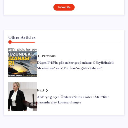
Follow Me
Other Articles
Previous
Düşen F-15’in pilotu her şeyi anlattı: Gökyüzündeki
‘denizanası’ sırrı! Bu İran’ın gizli silahı mı?
Next
AKP’ye geçen Özdemir’in bu sözleri AKP’liler
arasında alay konusu olmuştu