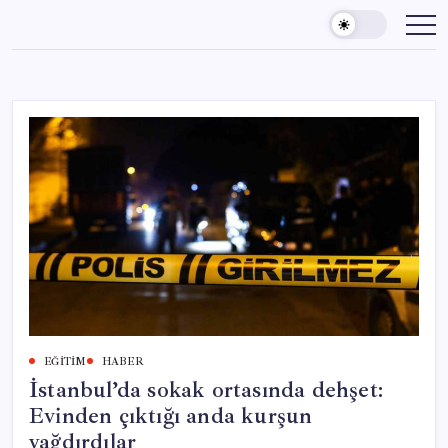
Skip
to
content
EĞITIM
HABER
İstanbul’da sokak ortasında dehşet:
Evinden çıktığı anda kurşun
yağdırdılar