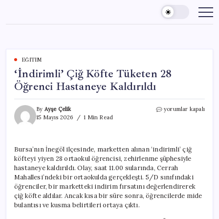
Skip
to
content
EĞITIM
‘İndirimli’ Çiğ Köfte Tüketen 28
Öğrenci Hastaneye Kaldırıldı
‘İndirimli’
By
Ayşe Çelik
yorumlar kapalı
Çiğ
15 Mayıs 2026
1 Min Read
Köfte
Tüketen
28
Bursa’nın İnegöl ilçesinde, marketten alınan ‘indirimli’ çiğ
Öğrenci
köfteyi yiyen 28 ortaokul öğrencisi, zehirlenme şüphesiyle
Hastaneye
Kaldırıldı
hastaneye kaldırıldı. Olay, saat 11.00 sularında, Cerrah
için
Mahallesi’ndeki bir ortaokulda gerçekleşti. 5/D sınıfındaki
öğrenciler, bir marketteki indirim fırsatını değerlendirerek
çiğ köfte aldılar. Ancak kısa bir süre sonra, öğrencilerde mide
bulantısı ve kusma belirtileri ortaya çıktı.