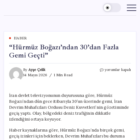
Skip
to
content
HABER
“Hürmüz Boğazı’ndan 30’dan Fazla
Gemi Geçti”
“Hürmüz
By
Ayşe Çelik
yorumlar kapalı
Boğazı’ndan
14 Mayıs 2026
1 Min Read
30’dan
Fazla
Gemi
İran devlet televizyonunun duyurusuna göre, Hürmüz
Geçti”
Boğazı’ndan dün gece itibarıyla 30’un üzerinde gemi, İran
için
Devrim Muhafızları Ordusu Deniz Kuvvetleri’nin gözetiminde
geçiş yaptı. Olay, bölgedeki deniz trafiğinin dikkatle
izlendiğini ortaya koyuyor.
Haber kaynaklarına göre, Hürmüz Boğazı’nda birçok gemi,
geçiş izinleri için beklerken, Devrim Muhafızları bu duruma