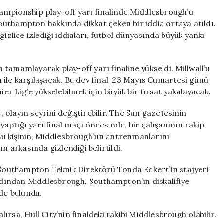
Değişebilir!
 Championship play-off yarı finalinde Middlesbrough’u
Acun
 Southampton hakkında dikkat çeken bir iddia ortaya atıldı.
Ilıcalı’nın
lice izlediği iddiaları, futbol dünyasında büyük yankı
Takımı
İçin
Skandal
tamamlayarak play-off yarı finaline yükseldi. Millwall’u
Gelişmeler
ile karşılaşacak. Bu dev final, 23 Mayıs Cumartesi günü
için
r Lig’e yükselebilmek için büyük bir fırsat yakalayacak.
olayın seyrini değiştirebilir. The Sun gazetesinin
ptığı yarı final maçı öncesinde, bir çalışanının rakip
. Bu kişinin, Middlesbrough’un antrenmanlarını
n arkasında gizlendiği belirtildi.
e Southampton Teknik Direktörü Tonda Eckert’in stajyeri
ardından Middlesbrough, Southampton’ın diskalifiye
nde bulundu.
rsa, Hull City’nin finaldeki rakibi Middlesbrough olabilir.