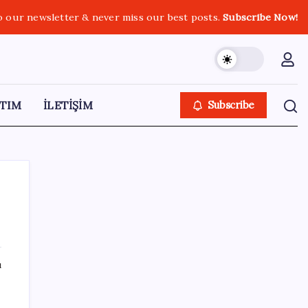
o our newsletter & never miss our best posts.
Subscribe Now!
TIM
İLETİŞİM
Subscribe
SON YAZILAR
ı
Erdoğan’dan Suudi Arabistan’a günübirlik
çalışma ziyareti