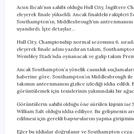
Acun Ilıcalı’nın sahibi olduğu Hull City, İngiltere
eleyerek finale yükseldi. Ancak finaldeki rakipleri
Southampton’ın, Middlesbrough’un antrenmanını giz
uyandırdı. İşte detaylar…
Hull City, Championship normal sezonunu 6. sırada 
eleyerek finale adını yazdıran takım, Southampton 
Wembley Stadı’nda oynanacak ve galip takım Premie
Ancak Southampton’a yönelik casusluk suçlamaları, 
haberine göre, Southampton’ın Middlesbrough ile ya
takımın antrenmanını gizlice izlediği iddia edildi
görüntülemek için tesislerinin yakınındaki bir ağacı
Görüntülerin sahibi olduğu öne sürülen kişinin is
William Salt olduğu iddia ediliyor. Bu gelişmenin 
edilmesi için gerekli başvurularını yapma girişimi
Eğer bu iddialar doğrulanır ve Southampton ceza alı