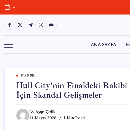
Skip
-
to
content
https://www.facebook.com/
https://twitter.com/
https://t.me/
https://www.instagram.com/
https://youtube.com/
ANA SAYFA
E
HABER
Hull City’nin Finaldeki Rakibi 
İçin Skandal Gelişmeler
By
Ayşe Çelik
14 Mayıs 2026
1 Min Read