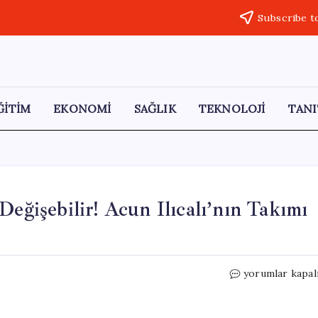
Subscribe t
ĞİTİM
EKONOMİ
SAĞLIK
TEKNOLOJİ
TANI
Değişebilir! Acun Ilıcalı’nın Takımı
Hull
yorumlar kapal
City’nin
Finaldeki
Rakibi