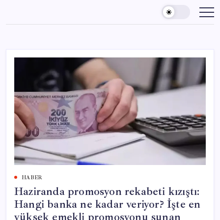
Skip
to
content
HABER
Haziranda promosyon rekabeti kızıştı:
Hangi banka ne kadar veriyor? İşte en
yüksek emekli promosyonu sunan