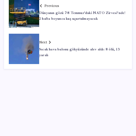
Previous
Dünyanın gözü 7-8 Temmuz’daki NATO Zirvesi’nde!
2 hafta boyunca kuş uçurtulmayacak
Next
Sıcak hava balonu gökyüzünde alev aldı: 8 ölü, 13
yaralı
SON YAZILAR