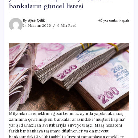
bankaların güncel listesi
Haziranda
By
Ayşe Çelik
yorumlar kapalı
promosyon
24 Haziran 2026
6 Min Read
rekabeti
kızıştı:
Hangi
banka
ne
kadar
veriyor?
İşte
en
yüksek
emekli
promosyonu
sunan
bankaların
güncel
listesi
Milyonlarca emeklinin gözü temmuz ayında yapılacak maaş
için
zammına çevrilmişken, bankalar arasındaki “müşteri kapma”
yarışı da haziran ayı itibarıyla zirveye ulaştı. Maaş hesabını
farklı bir bankaya taşımayı düşünenler ya da mevcut
bankasındaki 3 yıllık taahhüt süresini tamamlayan emekliler