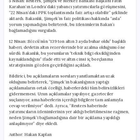
5 Nisan: Reuters, Şimşek ve Merkez Bankası Başkanı Fatih
Karahan’ın Londra’daki yabancı yatırımcılarla görüşmesini,
“22 Nisan’daki PPK toplantısında faiz artışı olabilir” şeklinde
aktardı. Bakanlık, Şimşek’in faiz politikası hakkında “asla”
yorum yapmadığını belirterek, bu izlenimlerin Bakan’ı
bağlamadığını vurguladı.
12 Nisan: Sözcü’nün “139 ton altın 3 ayda buhar oldu” başlıklı
haberi, devletin altın rezervlerinde bir azalma olduğunu öne
sürdü. Bakanlık, bu yorumların “teknik bilgi eksikliğinden
kaynaklandığını” ifade etti ve altın cinsi iç borçlanma
stratejisinin gözden geçirildiğini açıkladı.
Bildirici, bu açıklamaların soruları yanıtlamaktan uzak
olduğunu belirterek, “Şimşek’in bakanlığının yaptığı
açıklamaların ortak özelliği, haberlerdeki tüm belirsizlikleri
gidermemesi. Uzun açıklamalar yapılıyor, gazeteciler
suçlanıyor, ama haberlerin içerdiği bilgilere tam anlamıyla
cevap verilmiyor” dedi. Ayrıca, “Reuters haberinde
yatırımcıların izlenimlerinin yer aldığı belirtilmesine rağmen,
neden Şimşek’i bağlamadığına dair bir açıklama yapıldığı
anlaşılmıyor” diye ekledi.
Author: Hakan Kaplan