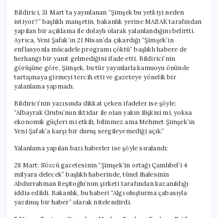
Bildirici, 31 Mart’ta yayınlanan “Şimşek bu yetkiyi neden
istiyor?” başlıklı manşetin, bakanlık yerine MASAK tarafından
yapılan bir açıklama ile dolaylı olarak yalanlandığını belirtti.
Ayrıca, Yeni Şafak’ın 21 Nisan’da çıkardığı “Şimşek’in
enflasyonla mücadele programı çöktü” başlıklı habere de
herhangi bir yanıt gelmediğini ifade etti. Bildirici’nin
görüşüne göre, Şimşek, bu tür yayınlarla kamuoyu önünde
tartışmaya girmeyi tercih etti ve gazeteye yönelik bir
yalanlama yapmadı.
Bildirici’nin yazısında dikkat çeken ifadeler ise şöyle:
“Albayrak Grubu’nun iktidar ile olan yakın ilişkisi mi, yoksa
ekonomik güçleri mi etkili, bilinmez ama Mehmet Şimşek’in
Yeni Şafak’a karşı bir duruş sergileyemediği açık.”
Yalanlama yapılan bazı haberler ise şöyle sıralandı:
28 Mart: Sözcü gazetesinin “Şimşek’in ortağı Çamlıbel’i 4
milyara delecek” başlıklı haberinde, tünel ihalesinin
Abdurrahman Reşitoğlu’nun şirketi tarafından kazanıldığı
iddia edildi. Bakanlık, bu haberi “Algı oluşturma çabasıyla
yazılmış bir haber” olarak nitelendirdi.