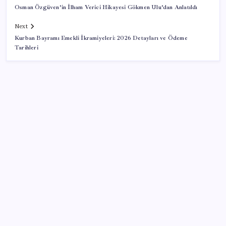
Osman Özgüven’in İlham Verici Hikayesi Gökmen Ulu’dan Anlatıldı
Next
Kurban Bayramı Emekli İkramiyeleri: 2026 Detayları ve Ödeme
Tarihleri
SON YAZILAR
Copilot için radikal karar: Microsoft logoyu
değiştiriyor!
BDDK’den tasarruf finansman şirketlerine yeni
düzenleme