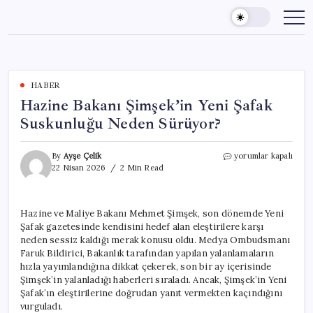
Skip
to
content
HABER
Hazine Bakanı Şimşek’in Yeni Şafak
Suskunluğu Neden Sürüyor?
Hazine
By
Ayşe Çelik
yorumlar kapalı
Bakanı
22 Nisan 2026
2 Min Read
Şimşek’in
Yeni
Şafak
Hazine ve Maliye Bakanı Mehmet Şimşek, son dönemde Yeni
Suskunluğu
Şafak gazetesinde kendisini hedef alan eleştirilere karşı
Neden
Sürüyor?
neden sessiz kaldığı merak konusu oldu. Medya Ombudsmanı
için
Faruk Bildirici, Bakanlık tarafından yapılan yalanlamaların
hızla yayımlandığına dikkat çekerek, son bir ay içerisinde
Şimşek’in yalanladığı haberleri sıraladı. Ancak, Şimşek’in Yeni
Şafak’ın eleştirilerine doğrudan yanıt vermekten kaçındığını
vurguladı.