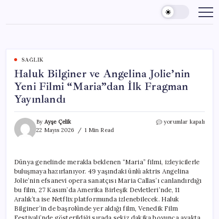
Skip
to
content
SAĞLIK
Haluk Bilginer ve Angelina Jolie’nin
Yeni Filmi “Maria”dan İlk Fragman
Yayınlandı
Haluk
By
Ayşe Çelik
yorumlar kapalı
Bilginer
22 Mayıs 2026
1 Min Read
ve
Angelina
Jolie’nin
Dünya genelinde merakla beklenen “Maria” filmi, izleyicilerle
Yeni
buluşmaya hazırlanıyor. 49 yaşındaki ünlü aktris Angelina
Filmi
“Maria”dan
Jolie’nin efsanevi opera sanatçısı Maria Callas’ı canlandırdığı
İlk
bu film, 27 Kasım’da Amerika Birleşik Devletleri’nde, 11
Fragman
Aralık’ta ise Netflix platformunda izlenebilecek. Haluk
Yayınlandı
Bilginer’in de başrolünde yer aldığı film, Venedik Film
için
Festivali’nde gösterildiği sırada sekiz dakika boyunca ayakta