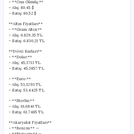
– **Ons Gümüş:**
– Alış: 80,45 $
– Satış: 80,52 $
**Altın Fiyatları**
– **Gram Altın:**
– Alış: 6.829,35 TL
– Satış: 6.830,21 TL
**Döviz Kurları**
– **Dolar:**
– Alış: 45,3713 TL
– Satış: 45,3857 TL
– **Euro:**
– Alış: 53,3293 TL
– Satış: 53,4425 TL
– **Sterlin:**
– Alış: 61,6841 TL
– Satış: 61,7485 TL
**Akaryakıt Fiyatları**
– **Benzin:** —
– **Motorin:** —