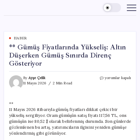
Skip
to
content
HABER
** Gümüş Fiyatlarında Yükseliş: Altın
Düşerken Gümüş Sınırda Direnç
Gösteriyor
**
By
Ayşe Çelik
yorumlar kapalı
Gümüş
11 Mayıs 2026
2 Min Read
Fiyatlarında
Yükseliş:
Altın
**
Düşerken
11 Mayıs 2026 itibarıyla gümüş fiyatları dikkat çekici bir
Gümüş
Sınırda
yükseliş sergiliyor. Gram gümüşün satış fiyatı 117,56 TL, ons
Direnç
gümüşün ise 80,52 $ olarak belirlenmiş durumda. Son günlerde
Gösteriyor
gözlemlenen bu artış, yatırımcıların ilgisini yeniden gümüşe
için
yönlendirmiş gibi görünüyor.