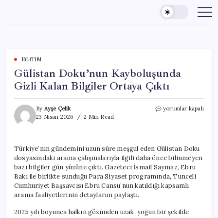
Skip
to
content
EĞITIM
Gülistan Doku’nun Kayboluşunda
Gizli Kalan Bilgiler Ortaya Çıktı
Gülistan
By
Ayşe Çelik
yorumlar kapalı
Doku’nun
23 Nisan 2026
2 Min Read
Kayboluşunda
Gizli
Kalan
Türkiye’nin gündemini uzun süre meşgul eden Gülistan Doku
Bilgiler
dosyasındaki arama çalışmalarıyla ilgili daha önce bilinmeyen
Ortaya
Çıktı
bazı bilgiler gün yüzüne çıktı. Gazeteci İsmail Saymaz, Ebru
için
Baki ile birlikte sunduğu Para Siyaset programında, Tunceli
Cumhuriyet Başsavcısı Ebru Cansu’nun katıldığı kapsamlı
arama faaliyetlerinin detaylarını paylaştı.
2025 yılı boyunca halkın gözünden uzak, yoğun bir şekilde