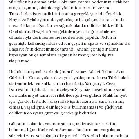
yürütülen bu aramalarda, Doku’nun cansız bedeninin zırhlı bir
araçla taşınmış olabileceği yönünde ihbarlar üzerine
Tunceli’de sistematik bir tarama gerçekleştirildi. Özellikle
Mayıs ve Eylül aylarında yoğunlaşan bu çalışmalar sırasında
mezarlıklar, mağaralar ve sığınak alanları didik didik edildi.
Özel olarak Nevşehir’den getirilen yer altı görüntüleme
cihazlarıyla derinlemesine incelemeler yapıldı. PKK’nın
geçmişte kullandığı iddia edilen çeşitli mağara ve sığınaklar da
Başsavcı’nın denetiminde tarandı. Ancak, geniş bir alanı
kapsayan bu çalışmalara rağmen herhangi bir bulguya
ulaşılamadı.
Hukuki tartışmalara da değinen Saymaz, Adalet Bakanı Akın
Gürlek’in “Ceset yoksa dava yok” yaklaşımına karşı Türk hukuk
sistemindeki emsal kararları hatırlattı. Yargıtay 1. Ceza
Dairesi’nin içtihatlarını inceleyen Saymaz, ceset olmaksızın
da mahkûmiyet kararı verilebileceğini vurguladı. Mahkûmiyet
için gerekli kriterler arasında kişinin uzun bir süre aranmış
olması, yaşadığına dair hiçbir iz bulunmaması ve güçlü yan
delillerin dosyaya girmesi gerektiği belirtildi.
Gülistan Doku dosyasında şu an için detaylı bir itirafın
bulunmadığını ifade eden Saymaz, bu durumun yargılama
sürecini zora soktuğunu dile getirdi. “Cesedin bulunması hala