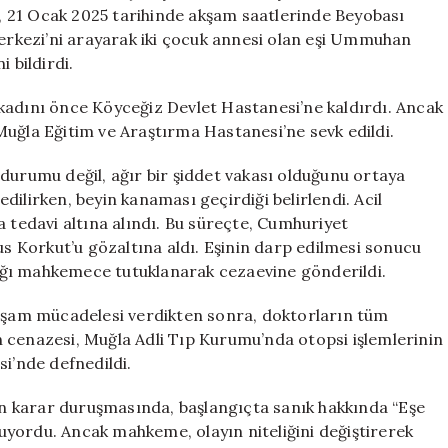
hapis
ay, 21 Ocak 2025 tarihinde akşam saatlerinde Beyobası
cezası
Merkezi’ni arayarak iki çocuk annesi olan eşi Ummuhan
verildi
 bildirdi.
için
nç kadını önce Köyceğiz Devlet Hastanesi’ne kaldırdı. Ancak
la Eğitim ve Araştırma Hastanesi’ne sevk edildi.
durumu değil, ağır bir şiddet vakası olduğunu ortaya
ilirken, beyin kanaması geçirdiği belirlendi. Acil
edavi altına alındı. Bu süreçte, Cumhuriyet
us Korkut’u gözaltına aldı. Eşinin darp edilmesi sonucu
ığı mahkemece tutuklanarak cezaevine gönderildi.
şam mücadelesi verdikten sonra, doktorların tüm
 cenazesi, Muğla Adli Tıp Kurumu’nda otopsi işlemlerinin
si’nde defnedildi.
n karar duruşmasında, başlangıçta sanık hakkında “Eşe
yordu. Ancak mahkeme, olayın niteliğini değiştirerek