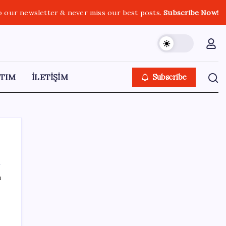
o our newsletter & never miss our best posts.
Subscribe Now!
TIM
İLETİŞİM
Subscribe
ı
SON YAZILAR
10 milyarlık borç hal esnafını vurdu