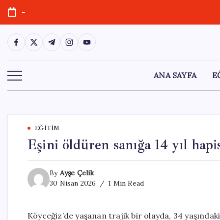
Skip
-
to
content
https://www.facebook.com/
https://twitter.com/
https://t.me/
https://www.instagram.com/
https://youtube.com/
ANA SAYFA
E
EĞITIM
Eşini öldüren sanığa 14 yıl hapis
By
Ayşe Çelik
30 Nisan 2026
1 Min Read
Köyceğiz’de yaşanan trajik bir olayda, 34 yaşındak