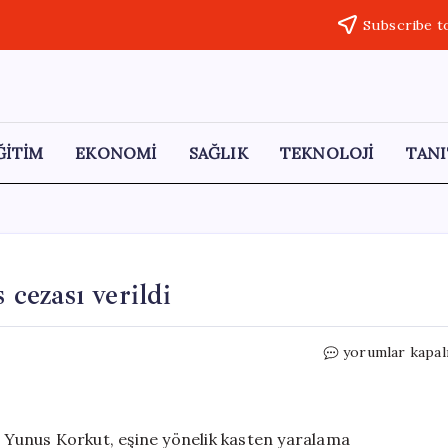
Subscribe t
ĞİTİM
EKONOMİ
SAĞLIK
TEKNOLOJİ
TANI
 cezası verildi
Eşini
yorumlar kapal
öldüren
sanığa
14
yıl
i Yunus Korkut, eşine yönelik kasten yaralama