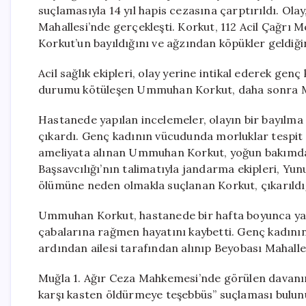
suçlamasıyla 14 yıl hapis cezasına çarptırıldı. Ol
Mahallesi’nde gerçekleşti. Korkut, 112 Acil Çağrı 
Korkut’un bayıldığını ve ağzından köpükler geldiğini
Acil sağlık ekipleri, olay yerine intikal ederek ge
durumu kötüleşen Ummuhan Korkut, daha sonra Muğ
Hastanede yapılan incelemeler, olayın bir bayılma 
çıkardı. Genç kadının vücudunda morluklar tespit ed
ameliyata alınan Ummuhan Korkut, yoğun bakımda t
Başsavcılığı’nın talimatıyla jandarma ekipleri, Yun
ölümüne neden olmakla suçlanan Korkut, çıkarıld
Ummuhan Korkut, hastanede bir hafta boyunca ya
çabalarına rağmen hayatını kaybetti. Genç kadının
ardından ailesi tarafından alınıp Beyobası Mahalle
Muğla 1. Ağır Ceza Mahkemesi’nde görülen davanı
karşı kasten öldürmeye teşebbüs” suçlaması bulunu