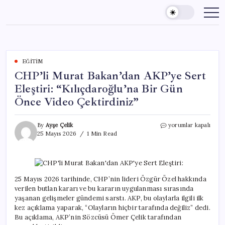
Skip
to
content
EĞITIM
CHP’li Murat Bakan’dan AKP’ye Sert
Eleştiri: “Kılıçdaroğlu’na Bir Gün
Önce Video Çektirdiniz”
CHP’li
By
Ayşe Çelik
yorumlar kapalı
Murat
25 Mayıs 2026
1 Min Read
Bakan’dan
AKP’ye
Sert
Eleştiri:
“Kılıçdaroğlu’na
25 Mayıs 2026 tarihinde, CHP’nin lideri Özgür Özel hakkında
Bir
verilen butlan kararı ve bu kararın uygulanması sırasında
Gün
yaşanan gelişmeler gündemi sarstı. AKP, bu olaylarla ilgili ilk
Önce
kez açıklama yaparak, “Olayların hiçbir tarafında değiliz” dedi.
Video
Bu açıklama, AKP’nin Sözcüsü Ömer Çelik tarafından
Çektirdiniz”