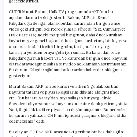
gerçekleştirildi.
için
CHP’li Murat Bakan, Halk TV programında AKP’nin bu
açıklamalarına tepki gösterdi. Bakan, AKP’nin Kemal
Kılıçdaroğlu ile ilgili olarak butlan kararından bir gün önce
video çektirdiğini belirterek şunları söyledi: “Siz, Cumhuriyet
Halk Partisi içindeki marjinal bir grubu, daha önce kurultay
kaybetmiş ve genel başkanlık koltuğunu kaybetmiş bir kişiyi ve
onun etrafındaki belirli bir grubu, tartışmalı bir yargı
kararıyla yeniden oraya getiriyorsunuz. Bu karardan önce
Kılıçdaroğlu’nun haberi var. Ve karardan bir gün önce, kayyum
olarak atayacağınız şahsa bir video açıklaması yaptırmışsınız.
Bu durum, Kılıçdaroğlu’nun bu karardan haberdar olduğunu
gösteriyor.”
Murat Bakan, AKP’nin bu kararı verirken 9 günlük Kurban
Bayramı tatilini ve piyasa koşullarını dikkate aldığını ifade
etti. “Bu kararı, Saray’dan, siyasallaşan bir yargı eliyle
önceden biliyorsunuz ve bayram öncesine denk getirmişsiniz.
Yani, 9 günlük tatili ve piyasaları düşünmüşsünüz. Bu nedenle
bu kararın yalnızca ‘CHP’nin içindeki çatışma’ olduğunu iddia
edemezsiniz” dedi.
Bu olaylar, CHP ve AKP arasındaki gerilimi bir kez daha gün