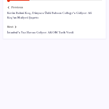
Previous
Kerim Rahmi Koç, Dünyaca Ünlü Babson College’a Gidiyor: Ali
Koç’un Maliyeti Şaşırttı
Next
İstanbul’a Yaz Havası Geliyor: AKOM Tarih Verdi
SON YAZILAR
Güney Kore’de yapay zekayla üretilen şarkılara
yönelik ‘telif hakkı’ kararı