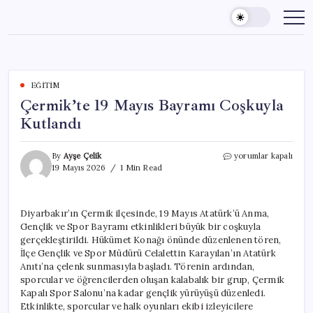
Skip
to
content
EĞITIM
Çermik’te 19 Mayıs Bayramı Coşkuyla
Kutlandı
Çermik’te
By
Ayşe Çelik
yorumlar kapalı
19
19 Mayıs 2026
1 Min Read
Mayıs
Bayramı
Coşkuyla
Diyarbakır’ın Çermik ilçesinde, 19 Mayıs Atatürk’ü Anma,
Kutlandı
Gençlik ve Spor Bayramı etkinlikleri büyük bir coşkuyla
için
gerçekleştirildi. Hükümet Konağı önünde düzenlenen tören,
İlçe Gençlik ve Spor Müdürü Celalettin Karayılan’ın Atatürk
Anıtı’na çelenk sunmasıyla başladı. Törenin ardından,
sporcular ve öğrencilerden oluşan kalabalık bir grup, Çermik
Kapalı Spor Salonu’na kadar gençlik yürüyüşü düzenledi.
Etkinlikte, sporcular ve halk oyunları ekibi izleyicilere