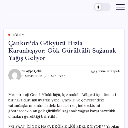
Skip
to
content
EĞITIM
Çankırı’da Gökyüzü Hızla
Karanlaşıyor: Gök Gürültülü Sağanak
Yağış Geliyor
Çankırı’da
By
Ayşe Çelik
yorumlar kapalı
Gökyüzü
11 Mayıs 2026
1 Min Read
Hızla
Karanlaşıyor:
Gök
Meteoroloji Genel Müdürlüğü, İç Anadolu Bölgesi için önemli
Gürültülü
bir hava durumu uyarısı yaptı. Çankırı ve çevresindeki
Sağanak
Yağış
vatandaşların, önümüzdeki kısa süre içinde etkisini
Geliyor
gösterecek olan gök gürültülü sağanak yağışa karşı hazırlıklı
için
olmaları gerektiği belirtildi.
**2 SAAT İÇİNDE HAVA DEĞİŞİKLİĞİ BEKLENİYOR** Yapılan