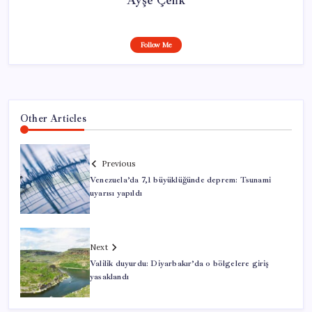
Ayşe Çelik
Follow Me
Other Articles
Previous
Venezuela’da 7,1 büyüklüğünde deprem: Tsunami
uyarısı yapıldı
Next
Valilik duyurdu: Diyarbakır’da o bölgelere giriş
yasaklandı