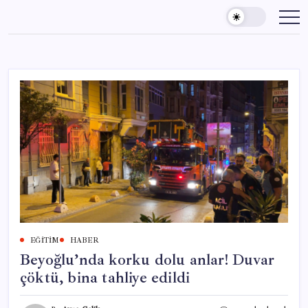
Skip
to
content
EĞITIM
HABER
Beyoğlu’nda korku dolu anlar! Duvar
çöktü, bina tahliye edildi