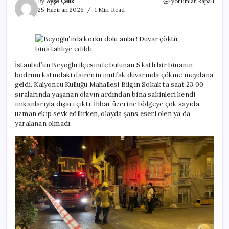
Beyoğlu’nda
By
Ayşe Çelik
yorumlar kapalı
korku
25 Haziran 2026
1 Min Read
dolu
anlar!
Duvar
çöktü,
bina
tahliye
İstanbul’un Beyoğlu ilçesinde bulunan 5 katlı bir binanın
edildi
bodrum katındaki dairenin mutfak duvarında çökme meydana
için
geldi. Kalyoncu Kulluğu Mahallesi Bilgin Sokak’ta saat 23.00
sıralarında yaşanan olayın ardından bina sakinleri kendi
imkanlarıyla dışarı çıktı. İhbar üzerine bölgeye çok sayıda
uzman ekip sevk edilirken, olayda şans eseri ölen ya da
yaralanan olmadı.