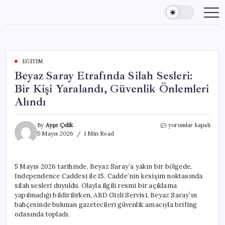
Skip
to
content
EĞITIM
Beyaz Saray Etrafında Silah Sesleri:
Bir Kişi Yaralandı, Güvenlik Önlemleri
Alındı
Beyaz
By
Ayşe Çelik
yorumlar kapalı
Saray
5 Mayıs 2026
1 Min Read
Etrafında
Silah
Sesleri:
5 Mayıs 2026 tarihinde, Beyaz Saray’a yakın bir bölgede,
Bir
Independence Caddesi ile 15. Cadde’nin kesişim noktasında
Kişi
Yaralandı,
silah sesleri duyuldu. Olayla ilgili resmi bir açıklama
Güvenlik
yapılmadığı bildirilirken, ABD Gizli Servisi, Beyaz Saray’ın
Önlemleri
bahçesinde bulunan gazetecileri güvenlik amacıyla brifing
Alındı
odasında topladı.
için