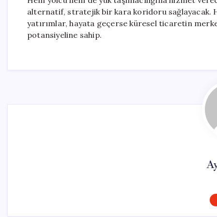
Hem yolcu hem de yük taşımacılığına hizmet verece
alternatif, stratejik bir kara koridoru sağlayaca
yatırımlar, hayata geçerse küresel ticaretin merk
potansiyeline sahip.
Ay