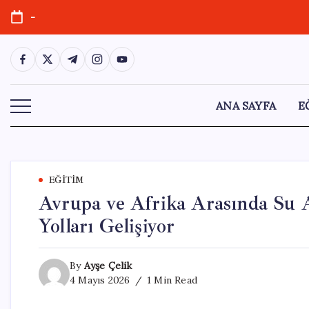
Skip
-
to
content
https://www.facebook.com/
https://twitter.com/
https://t.me/
https://www.instagram.com/
https://youtube.com/
ANA SAYFA
E
EĞITIM
Avrupa ve Afrika Arasında Su Al
Yolları Gelişiyor
By
Ayşe Çelik
4 Mayıs 2026
1 Min Read