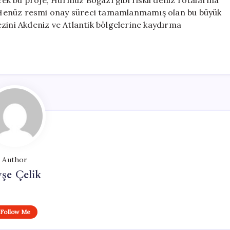
k bu proje, Hürmüz Boğazı gibi riskli deniz rotalarına
k. Henüz resmi onay süreci tamamlanmamış olan bu büyük
ezini Akdeniz ve Atlantik bölgelerine kaydırma
Author
şe Çelik
Follow Me