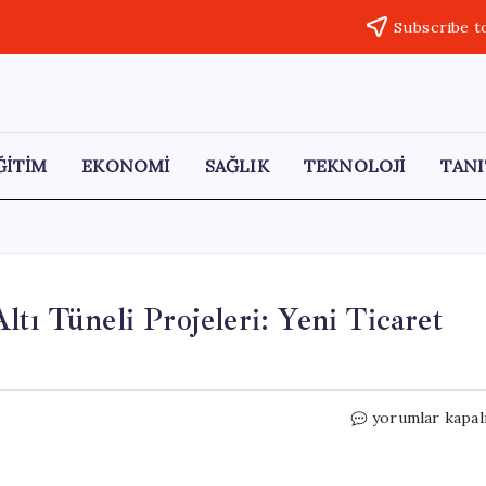
Subscribe t
ĞİTİM
EKONOMİ
SAĞLIK
TEKNOLOJİ
TANI
tı Tüneli Projeleri: Yeni Ticaret
Avrupa
yorumlar kapal
ve
Afrika
Arasında