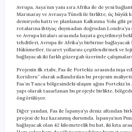
Avrupa, Asya’nın yanı sıra Afrika ile de yeni bağla
Marmaray ve Avrasya Tüneli ile birlikte, üç büyük kö
demiryolu hattı ve planlanan Kalkınma Yolu gibi pr
rotalarına ihtiyaç duymadan doğrudan Londra’ya u
ve Avrupa kıtaları arasında hayata geçirilmeyi bekl
tehditleri, Avrupa ile Afrika’yı birbirine bağlayaca
Hükümetler, ticaret yollarını çeşitlendirmek ve loj
bağlayacak iki farklı güzergah üzerinde çalışmaları
Projenin ilk etabı, Fas ile Portekiz arasında inşa ed
Koridoru” olarak adlandırılan bu projenin maliyeti
Fas’ın Tanca bölgesindeki ulaşım ağını Portekiz’in 
yapı olarak tasarlanan bu projeyle birlikte, bölgede
öngörülüyor.
Diğer yandan, Fas ile İspanya’yı deniz altından bir
projesi de hız kazanmış durumda. İspanya’nın Punt
bağlayacak olan 42 kilometrelik bu hat, iki kıta ar