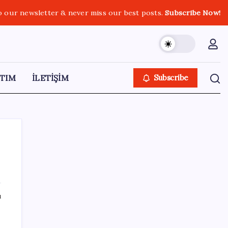
o our newsletter & never miss our best posts.
Subscribe Now!
TIM
İLETİŞİM
Subscribe
SON YAZILAR
ı
Fed Başkanı’ndan piyasaları sarsacak mesaj:
Enflasyon artarsa faiz artırımı yeniden