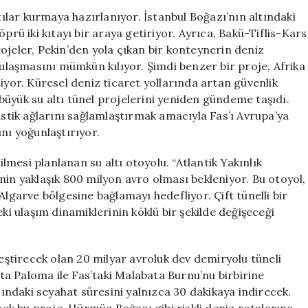
Su
ntılar kurmaya hazırlanıyor. İstanbul Boğazı’nın altındaki
Altı
prü iki kıtayı bir araya getiriyor. Ayrıca, Bakü-Tiflis-Kars
Tüneli
ojeler, Pekin’den yola çıkan bir konteynerin deniz
Projeleri:
laşmasını mümkün kılıyor. Şimdi benzer bir proje, Afrika
Yeni
iyor. Küresel deniz ticaret yollarında artan güvenlik
Ticaret
k büyük su altı tünel projelerini yeniden gündeme taşıdı.
Yolları
istik ağlarını sağlamlaştırmak amacıyla Fas’ı Avrupa’ya
Gelişiyor
için
nı yoğunlaştırıyor.
ilmesi planlanan su altı otoyolu. “Atlantik Yakınlık
nin yaklaşık 800 milyon avro olması bekleniyor. Bu otoyol,
Algarve bölgesine bağlamayı hedefliyor. Çift tünelli bir
ki ulaşım dinamiklerinin köklü bir şekilde değişeceği
leştirecek olan 20 milyar avroluk dev demiryolu tüneli
a Paloma ile Fas’taki Malabata Burnu’nu birbirine
asındaki seyahat süresini yalnızca 30 dakikaya indirecek.