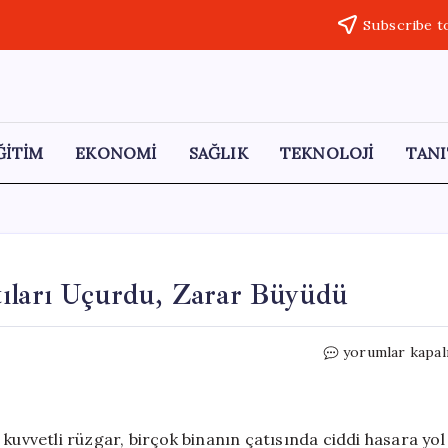
Subscribe t
ĞİTİM
EKONOMİ
SAĞLIK
TEKNOLOJİ
TANI
tıları Uçurdu, Zarar Büyüdü
Ardahan’da
yorumlar kapal
Şiddetli
Rüzgar
Çatıları
Uçurdu,
kuvvetli rüzgar, birçok binanın çatısında ciddi hasara yol