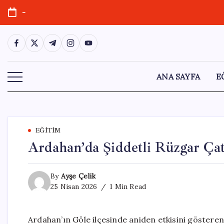
Skip
-
to
content
https://www.facebook.com/
https://twitter.com/
https://t.me/
https://www.instagram.com/
https://youtube.com/
ANA SAYFA
E
EĞITIM
Ardahan’da Şiddetli Rüzgar Ça
By
Ayşe Çelik
25 Nisan 2026
1 Min Read
Ardahan’ın Göle ilçesinde aniden etkisini gösteren 