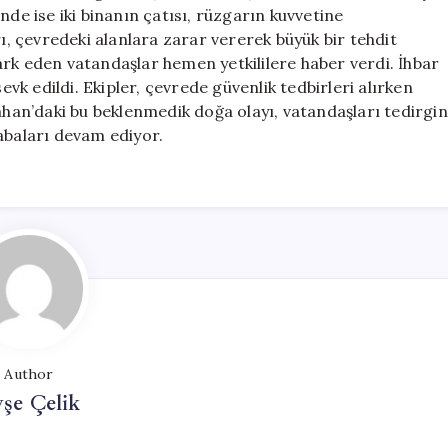
Zarar
nde ise iki binanın çatısı, rüzgarın kuvvetine
Büyüdü
 çevredeki alanlara zarar vererek büyük bir tehdit
için
ark eden vatandaşlar hemen yetkililere haber verdi. İhbar
evk edildi. Ekipler, çevrede güvenlik tedbirleri alırken
dahan’daki bu beklenmedik doğa olayı, vatandaşları tedirgin
abaları devam ediyor.
Author
şe Çelik