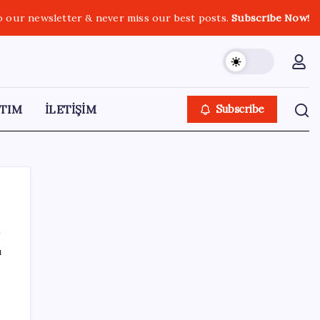
o our newsletter & never miss our best posts.
Subscribe Now!
TIM
İLETİŞİM
Subscribe
ı
SON YAZILAR
Erdoğan’dan Suudi Arabistan’a günübirlik
çalışma ziyareti