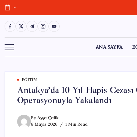
Skip
-
to
content
https://www.facebook.com/
https://twitter.com/
https://t.me/
https://www.instagram.com/
https://youtube.com/
ANA SAYFA
E
EĞITIM
Antakya’da 10 Yıl Hapis Cezası
Operasyonuyla Yakalandı
By
Ayşe Çelik
6 Mayıs 2026
1 Min Read