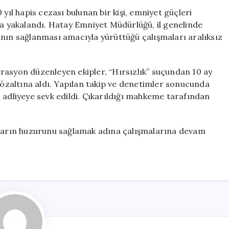
Cezası
yıl hapis cezası bulunan bir kişi, emniyet güçleri
Olan
la yakalandı. Hatay Emniyet Müdürlüğü, il genelinde
Şahıs
ının sağlanması amacıyla yürüttüğü çalışmaları aralıksız
Emniyetin
Operasyonuyla
Yakalandı
rasyon düzenleyen ekipler, “Hırsızlık” suçundan 10 ay
için
 gözaltına aldı. Yapılan takip ve denetimler sonucunda
 adliyeye sevk edildi. Çıkarıldığı mahkeme tarafından
arın huzurunu sağlamak adına çalışmalarına devam