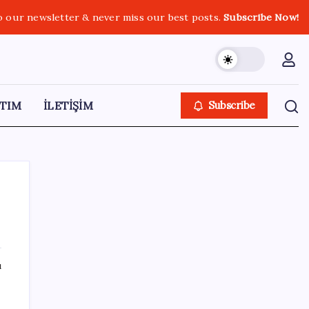
o our newsletter & never miss our best posts.
Subscribe Now!
TIM
İLETİŞİM
Subscribe
SON YAZILAR
ı
Fed Başkanı’ndan piyasaları sarsacak mesaj:
Enflasyon artarsa faiz artırımı yeniden