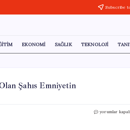
Subscribe t
ĞİTİM
EKONOMİ
SAĞLIK
TEKNOLOJİ
TANI
 Olan Şahıs Emniyetin
Antakya’da
yorumlar kapal
10
Yıl
Hapis