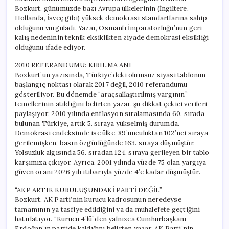
Düşmüş
Bozkurt, günümüzde bazı Avrupa ülkelerinin (İngiltere,
için
Hollanda, İsveç gibi) yüksek demokrasi standartlarına sahip
olduğunu vurguladı. Yazar, Osmanlı İmparatorluğu’nun geri
kalış nedeninin teknik eksiklikten ziyade demokrasi eksikliği
olduğunu ifade ediyor.
2010 REFERANDUMU: KIRILMA ANI
Bozkurt’un yazısında, Türkiye’deki olumsuz siyasi tablonun
başlangıç noktası olarak 2017 değil, 2010 referandumu
gösteriliyor. Bu dönemde “araçsallaştırılmış yargının”
temellerinin atıldığını belirten yazar, şu dikkat çekici verileri
paylaşıyor: 2010 yılında enflasyon sıralamasında 60. sırada
bulunan Türkiye, artık 5. sıraya yükselmiş durumda.
Demokrasi endeksinde ise ülke, 89’unculuktan 102’nci sıraya
gerilemişken, basın özgürlüğünde 163. sıraya düşmüştür.
Yolsuzluk algısında 56. sıradan 124. sıraya gerileyen bir tablo
karşımıza çıkıyor. Ayrıca, 2001 yılında yüzde 75 olan yargıya
güven oranı 2026 yılı itibarıyla yüzde 4’e kadar düşmüştür.
“AKP ARTIK KURULUŞUNDAKİ PARTİ DEĞİL”
Bozkurt, AK Parti’nin kurucu kadrosunun neredeyse
tamamının ya tasfiye edildiğini ya da muhalefete geçtiğini
hatırlatıyor. “Kurucu 4’lü”den yalnızca Cumhurbaşkanı
Erdoğan’ın partide kaldığını belirten yazar, AK Parti’nin