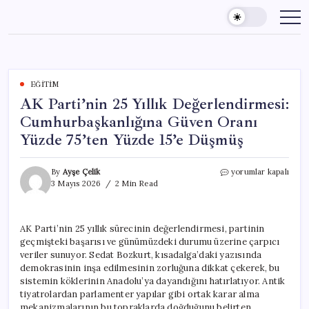
Skip
to
content
EĞITIM
AK Parti’nin 25 Yıllık Değerlendirmesi:
Cumhurbaşkanlığına Güven Oranı
Yüzde 75’ten Yüzde 15’e Düşmüş
AK
By
Ayşe Çelik
yorumlar kapalı
Parti’nin
3 Mayıs 2026
2 Min Read
25
Yıllık
Değerlendirmesi:
AK Parti’nin 25 yıllık sürecinin değerlendirmesi, partinin
Cumhurbaşkanlığına
geçmişteki başarısı ve günümüzdeki durumu üzerine çarpıcı
Güven
Oranı
veriler sunuyor. Sedat Bozkurt, kısadalga’daki yazısında
Yüzde
demokrasinin inşa edilmesinin zorluğuna dikkat çekerek, bu
75’ten
sistemin köklerinin Anadolu’ya dayandığını hatırlatıyor. Antik
Yüzde
tiyatrolardan parlamenter yapılar gibi ortak karar alma
15’e
mekanizmalarının bu topraklarda doğduğunu belirten