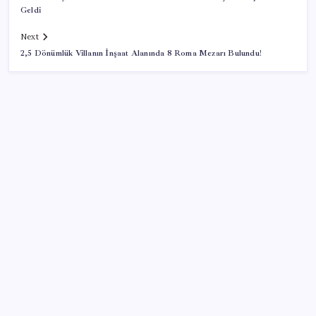
Geldi
Next
2,5 Dönümlük Villanın İnşaat Alanında 8 Roma Mezarı Bulundu!
SON YAZILAR
Güney Kore’de yapay zekayla üretilen şarkılara
yönelik ‘telif hakkı’ kararı
Akaryakıtta indirim bekleyene kötü haber: ÖTV
bugün de benzin indirimini yuttu
Google Assistant Android Telefonlardan Kaldırılıyor