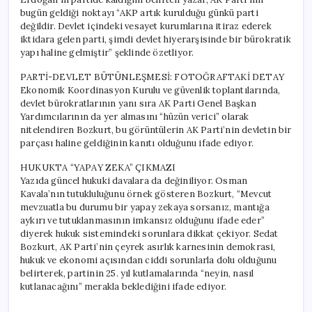
bugün geldiği noktayı “AKP artık kurulduğu günkü parti
değildir. Devlet içindeki vesayet kurumlarına itiraz ederek
iktidara gelen parti, şimdi devlet hiyerarşisinde bir bürokratik
yapı haline gelmiştir” şeklinde özetliyor.
PARTİ-DEVLET BÜTÜNLEŞMESİ: FOTOĞRAFTAKİ DETAY
Ekonomik Koordinasyon Kurulu ve güvenlik toplantılarında,
devlet bürokratlarının yanı sıra AK Parti Genel Başkan
Yardımcılarının da yer almasını “hüzün verici” olarak
nitelendiren Bozkurt, bu görüntülerin AK Parti’nin devletin bir
parçası haline geldiğinin kanıtı olduğunu ifade ediyor.
HUKUKTA “YAPAY ZEKA” ÇIKMAZI
Yazıda güncel hukuki davalara da değiniliyor. Osman
Kavala’nın tutukluluğunu örnek gösteren Bozkurt, “Mevcut
mevzuatla bu durumu bir yapay zekaya sorsanız, mantığa
aykırı ve tutuklanmasının imkansız olduğunu ifade eder”
diyerek hukuk sistemindeki sorunlara dikkat çekiyor. Sedat
Bozkurt, AK Parti’nin çeyrek asırlık karnesinin demokrasi,
hukuk ve ekonomi açısından ciddi sorunlarla dolu olduğunu
belirterek, partinin 25. yıl kutlamalarında “neyin, nasıl
kutlanacağını” merakla beklediğini ifade ediyor.