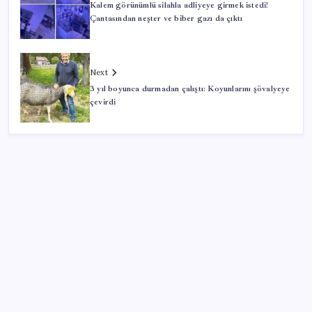
Kalem görünümlü silahla adliyeye girmek istedi!
Çantasından neşter ve biber gazı da çıktı
Next
3 yıl boyunca durmadan çalıştı: Koyunlarını şövalyeye
çevirdi
SON YAZILAR
Google Assistant Android Telefonlardan Kaldırılıyor