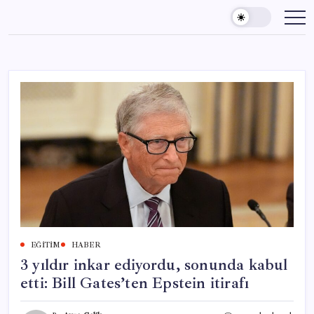
Skip
to
content
EĞITIM
HABER
3 yıldır inkar ediyordu, sonunda kabul
etti: Bill Gates’ten Epstein itirafı