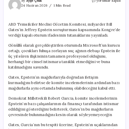
3
By
Ayşe Çelik
yorumlar kapalı
yıldır
24 Haziran 2026
1 Min Read
inkar
ediyordu,
sonunda
ABD Temsilciler Meclisi Gözetim Komitesi, milyarder Bill
kabul
Gates’in Jeffrey Epstein soruşturması kapsamında Kongre’de
etti:
Bill
verdiği kapalı oturum ifadesinin tutanaklarını yayınladı.
Gates’ten
Epstein
Gönüllü olarak gerçekleştirilen oturumda Microsoft’un kurucu
itirafı
ortağı, çocukları fuhuşa zorlayan suç ağının elebaşı Epstein ile
için
üç yıl süren ilişkisinin tamamen profesyonel olduğunu,
herhangi bir cinsel istismara tanıklık etmediğini ve buna
katılmadığını savundu.
Gates, Epstein’ın mağdurlarıyla doğrudan iletişim
kurmadığını belirtse de komite incelemelerinin ardından bazı
mağdurlarla aynı ortamda bulunmuş olabileceğini kabul etti.
Demokrat Milletvekili Robert Garcia, komite incelemelerinin
Epstein’ın bazı çalışanlarının da finansçı tarafından istismar
edildiğini gösterdiğini belirterek, Gates’in bu mağdurların
çevresinde bulunmadığını kesin olarak söyleyemeyeceğin
Gates, Garcia’nın bu tespiti üzerine, Epstein’ın uçaklarından